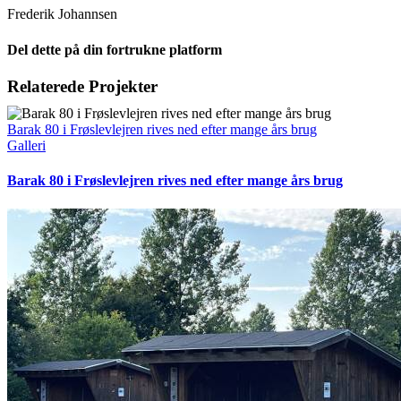
Frederik Johannsen
Del dette på din fortrukne platform
Facebook
X
LinkedIn
E-
Relaterede Projekter
mail
Barak 80 i Frøslevlejren rives ned efter mange års brug
Galleri
Barak 80 i Frøslevlejren rives ned efter mange års brug