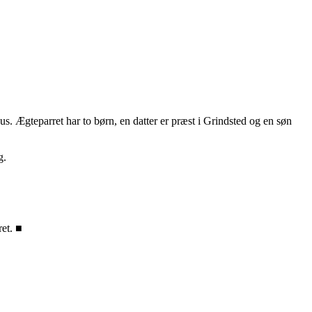
us. Ægteparret har to børn, en datter er præst i Grindsted og en søn
g.
ret. ■