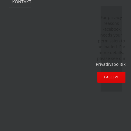
KONTAKT
For privacy
reasons
Facebook
needs your
permission to
be loaded. For
more details,
please see our
Privatlivspolitik
.
I ACCEPT