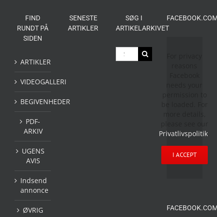
FIND
SENESTE
SØG I
FACEBOOK.COM
RUNDT PÅ
ARTIKLER
ARTIKELARKIVET
SIDEN
Søg
For privacy
efter:
ARTIKLER
reasons
Facebook
VIDEOGALLERI
needs your
permission to
BEGIVENHEDER
be loaded. For
more details,
PDF-
please see our
ARKIV
Privatlivspolitik
.
UGENS
I ACCEPT
AVIS
Indsend
annonce
FACEBOOK.COM
ØVRIG