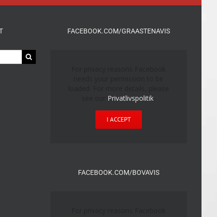
T
FACEBOOK.COM/GRAASTENAVIS
For privacy reasons Facebook
needs your permission to be
loaded. For more details, please
see our
Privatlivspolitik
.
I ACCEPT
FACEBOOK.COM/BOVAVIS
For privacy reasons Facebook