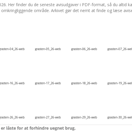
026. Her finder du de seneste avisudgaver i PDF-format, så du altid
t omkringliggende område. Arkivet gør det nemt at finde og læse avise
grasten-04_26-web
grasten-05_26-web
grasten-06_26-web
grasten-07_26-we
grasten-16_26-web
grasten-17_26-web
grasten-18_26-web
grasten-19_26-we
grasten-26_26-web
grasten-27_26-web
grasten-29_26-web
grasten-30_26-we
er låste for at forhindre uegnet brug.