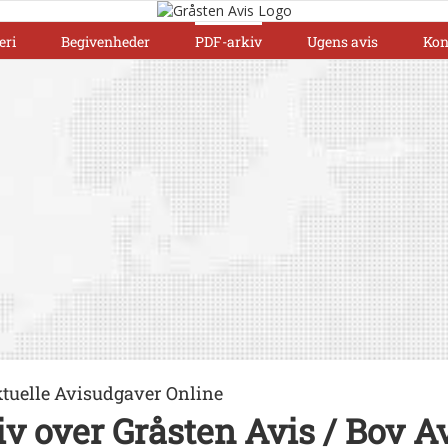
eri
Begivenheder
PDF-arkiv
Ugens avis
Kon
ktuelle Avisudgaver Online
v over Gråsten Avis / Bov Av