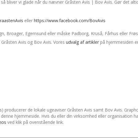
å bliver vi glade når du nævner Gråsten Avis | Bov Avis. Gør det alti
raastenAvis
eller
https://www.facebook.com/BovAvis
egn, Broager, Egernsund eller måske Padborg, Kruså, Fårhus eller Frøsl
af Gråsten Avis og Bov Avis. Vores
udvalg af artikler
på hjemmesiden er b
) producerer de lokale ugeaviser Gråsten Avis samt Bov Avis. Graphos
denne hjemmeside. Hvis du eller din virksomhed eller organisation har 
hos
ved klik på ovenstående link.