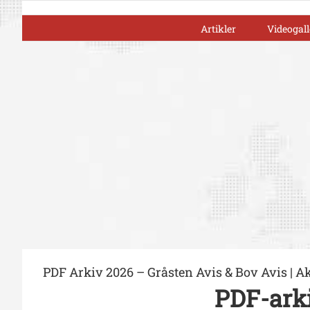
Skip
to
Artikler
Videogall
content
PDF Arkiv 2026 – Gråsten Avis & Bov Avis | A
PDF-arki