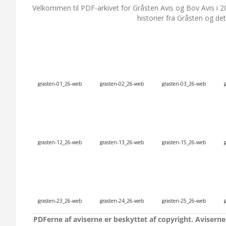
Velkommen til PDF-arkivet for Gråsten Avis og Bov Avis i 2
historier fra Gråsten og de
grasten-01_26-web
grasten-02_26-web
grasten-03_26-web
grasten-12_26-web
grasten-13_26-web
grasten-15_26-web
grasten-23_26-web
grasten-24_26-web
grasten-25_26-web
PDFerne af aviserne er beskyttet af copyright. Aviserne 