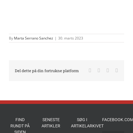
By
Marta Serrano Sanchez
|
30. marts 2023
Facebook
X
LinkedIn
E-
Del dette på din fortrukne platform
mail
FIND
SENESTE
SØG I
FACEBOOK.COM
RUNDT PÅ
ARTIKLER
ARTIKELARKIVET
SIDEN