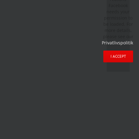
Facebook
needs your
permission to
be loaded. For
more details,
please see our
Privatlivspolitik
.
I ACCEPT