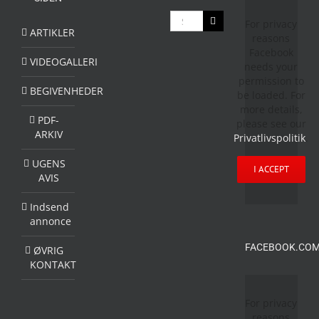
Søg
For privacy
efter:
ARTIKLER
reasons
Facebook
VIDEOGALLERI
needs your
permission to
BEGIVENHEDER
be loaded. For
more details,
PDF-
please see our
ARKIV
Privatlivspolitik
.
UGENS
I ACCEPT
AVIS
Indsend
annonce
FACEBOOK.COM
ØVRIG
KONTAKT
For privacy
reasons