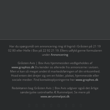
Har du spørgsmål om annoncering ring til Ingrid i Gråsten på 21 19
02 80 ‬eller Helle i Bov på 22 92 21 19‬. Ellers udfyld gerne formularen
under
Annoncering
Gråsten Avis | Bov Avis hjemmesiden vedligeholdes af
www.graphos.dk
Du kender os allerede fra annoncerne i avisen.
Men vi kan så meget andet til markedsføringen af din virksomhed.
Hvad enten det drejer sig om en folder, plakat, hjemmeside eller
sociale medier. Find kontaktoplysningerne her
www.graphos.dk
Redaktøren bag Gråsten Avis | Bov Avis udgiver også det årlige
sønderjyske satirehæfte Æ Rummelpot. Se mere på
www.ærummelpot.dk
Facebook
Facebook
Facebook
Facebook
Instagram
Instagram
Instagram
LinkedIn