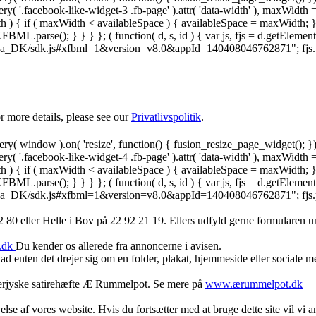
ry( '.facebook-like-widget-3 .fb-page' ).attr( 'data-width' ), maxWidth 
 { if ( maxWidth < availableSpace ) { availableSpace = maxWidth; } jQu
FBML.parse(); } } } }; ( function( d, s, id ) { var js, fjs = d.getElemen
.net/da_DK/sdk.js#xfbml=1&version=v8.0&appId=140408046762871"; fjs.pare
 more details, please see our
Privatlivspolitik
.
y( window ).on( 'resize', function() { fusion_resize_page_widget(); }
ry( '.facebook-like-widget-4 .fb-page' ).attr( 'data-width' ), maxWidth 
 { if ( maxWidth < availableSpace ) { availableSpace = maxWidth; } jQu
FBML.parse(); } } } }; ( function( d, s, id ) { var js, fjs = d.getElemen
.net/da_DK/sdk.js#xfbml=1&version=v8.0&appId=140408046762871"; fjs.pare
 80 ‬eller Helle i Bov på 22 92 21 19‬. Ellers udfyld gerne formularen 
.dk
Du kender os allerede fra annoncerne i avisen.
d enten det drejer sig om en folder, plakat, hjemmeside eller sociale 
derjyske satirehæfte Æ Rummelpot. Se mere på
www.ærummelpot.dk
else af vores website. Hvis du fortsætter med at bruge dette site vil vi a