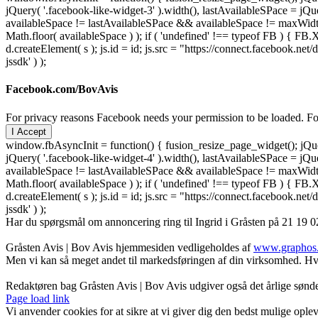
jQuery( '.facebook-like-widget-3' ).width(), lastAvailableSPace = jQue
availableSpace != lastAvailableSPace && availableSpace != maxWidth )
Math.floor( availableSpace ) ); if ( 'undefined' !== typeof FB ) { FB.X
d.createElement( s ); js.id = id; js.src = "https://connect.facebook
jssdk' ) );
Facebook.com/BovAvis
For privacy reasons Facebook needs your permission to be loaded. For
I Accept
window.fbAsyncInit = function() { fusion_resize_page_widget(); jQuer
jQuery( '.facebook-like-widget-4' ).width(), lastAvailableSPace = jQue
availableSpace != lastAvailableSPace && availableSpace != maxWidth )
Math.floor( availableSpace ) ); if ( 'undefined' !== typeof FB ) { FB.X
d.createElement( s ); js.id = id; js.src = "https://connect.facebook
jssdk' ) );
Har du spørgsmål om annoncering ring til Ingrid i Gråsten på 21 19 02
Gråsten Avis | Bov Avis hjemmesiden vedligeholdes af
www.graphos
Men vi kan så meget andet til markedsføringen af din virksomhed. Hva
Redaktøren bag Gråsten Avis | Bov Avis udgiver også det årlige søn
Facebook
Facebook
Facebook
Facebook
Instagram
Instagram
Instagram
LinkedIn
Page load link
Vi anvender cookies for at sikre at vi giver dig den bedst mulige oplev