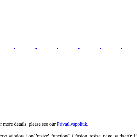
 more details, please see our
Privatlivspolitik
.
y( window ).on( 'resize', function() { fusion_resize_page_widget(); }