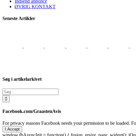
Indsend annonce
ØVRIG KONTAKT
Seneste Artikler
Søg i artikelarkivet
Søg
efter:
Facebook.com/GraastenAvis
For privacy reasons Facebook needs your permission to be loaded. For
I Accept
window.fbAsyncInit = function() { fusion_resize_page_widget(); jQuer