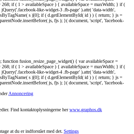
= 268; if ( 1 > availableSpace ) { availableSpace = maxWidth; } if (
ery('.facebook-like-widget-3 .fb-page' ).attr( 'data-width',
tsByTagName( s )[0]; if ( d.getElementById( id ) ) { return; } js =
ntNode.insertBefore( js, fjs ); }( document, 'script', 'facebook-
); function fusion_resize_page_widget() { var availableSpace =
= 268; if ( 1 > availableSpace ) { availableSpace = maxWidth; } if (
ery('.facebook-like-widget-4 .fb-page' ).attr( 'data-width',
tsByTagName( s )[0]; if ( d.getElementById( id ) ) { return; } js =
ntNode.insertBefore( js, fjs ); }( document, 'script', 'facebook-
under
Annoncering
medier. Find kontaktoplysningerne her
www.graphos.dk
ntage at du er indforstået med det.
Settings