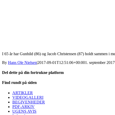
I 65 år har Gunhild (86) og Jacob Christensen (87) holdt sammen i 
By
Hans Ole Nielsen
|
2017-09-01T12:51:06+00:00
1. september 2017
Del dette på din fortrukne platform
Facebook
X
LinkedIn
E-
Find rundt på siden
mail
ARTIKLER
VIDEOGALLERI
BEGIVENHEDER
PDF-ARKIV
UGENS AVIS