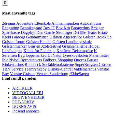
efter:
Mest anvendte tags
2dreams
Adventure Efterskole
Ahlmannsparken
Autocentrum
Rengøring
Benniksgaard
Bov IF
Bov Kro
Broagerhus
Broager
Sparekasse
Dagpleje
Den Gamle Skomager
Det lille Teater
Estate
Kjeld Faaborg
Gendarmstien
Gråsten Algeservice
Gråsten Boldklub
Gråsten forum
Gråsten Handel
Gråsten Landbrugsskole
Gråstenmærker
Gråsten Æblefestival
Grænsehallerne
Holbøl
Landbohjem
Klinik for Fodterapi
Kræftens Bekæmpelse
K
Sørensen Byg
loppemarked
LTNatur
Lyreskovskolen
Malermester
Ihle
Nybøl Børneunivers
Padborg Shopping
Quorps Busser
Rinkenæshus
Rudebeck
Socialdemokraterne
SuperBrugsen Gråsten
TBN Service
Teamrynkeby
Ulsnæs-Centret
Valdemarshus
Venstre
Bov
Venstre Gråsten
Venstre Sønderborg
ÆldreSagen
Find rundt på siden
ARTIKLER
VIDEOGALLERI
BEGIVENHEDER
PDF-ARKIV
UGENS AVIS
Indsend annonce