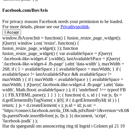
Facebook.com/BovAvis
For privacy reasons Facebook needs your permission to be loaded.
For more details, please see our
Privatlivspolitik
.
I Accept
window.fbAsyncInit = function() { fusion_resize_page_widget();
jQuery( window ).on( 'resize', function() {
fusion_resize_page_widget(); }); function
fusion_resize_page_widget() { var availableSpace = jQuery(
'.facebook-like-widget-4' ).width(), lastAvailableSPace = jQuery(
'.facebook-like-widget-4 .fb-page' ).attr( 'data-width' ), maxWidth =
268; if ( 1 > availableSpace ) { availableSpace = maxWidth; } if (
availableSpace != lastAvailableSPace && availableSpace !=
maxWidth ) { if ( maxWidth < availableSpace ) { availableSpace =
maxWidth; } jQuery('.facebook-like-widget-4 .fb-page' ).attr( 'data-
width', Math.floor( availableSpace ) ); if ( 'undefined' !== typeof FB
) { FB.XFBML.parse(); } } } }; ( function( d, s, id ) { var js, fjs =
d.getElementsByTagName( s )[0]; if ( d.getElementById( id ) ) {
return; } js = d.createElement( s ); js.id = id; js.src =
"https://connect.facebook.net/da_DK/sdk.js#xfbml=1&version=v8
fjs.parentNode.insertBefore( js, fjs ); }( document, 'script',
'facebook-jssdk' ) );
Har du spørgsmål om annoncering ring til Ingrid i Gråsten på 21 19