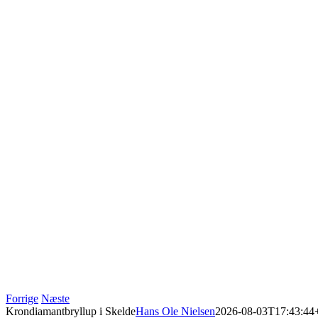
Forrige
Næste
Krondiamantbryllup i Skelde
Hans Ole Nielsen
2026-08-03T17:43:44