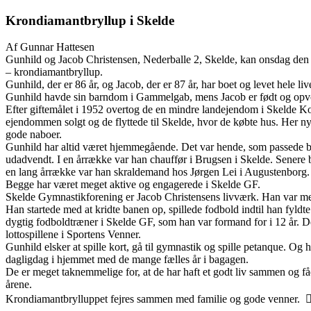
Krondiamantbryllup i Skelde
Af Gunnar Hattesen
Gunhild og Jacob Christensen, Nederballe 2, Skelde, kan onsdag den 6
– krondiamantbryllup.
Gunhild, der er 86 år, og Jacob, der er 87 år, har boet og levet hele li
Gunhild havde sin barndom i Gammelgab, mens Jacob er født og opvo
Efter giftemålet i 1952 overtog de en mindre landejendom i Skelde Ko
ejendommen solgt og de flyttede til Skelde, hvor de købte hus. Her ny
gode naboer.
Gunhild har altid været hjemmegående. Det var hende, som passede be
udadvendt. I en årrække var han chauffør i Brugsen i Skelde. Senere
en lang årrække var han skraldemand hos Jørgen Lei i Augustenborg.
Begge har været meget aktive og engagerede i Skelde GF.
Skelde Gymnastik­forening er Jacob Christensens livværk. Han var med 
Han startede med at kridte banen op, spillede fodbold indtil han fyldte
dygtig fodboldtræner i Skelde GF, som han var formand for i 12 år. 
lottospillene i Sportens Venner.
Gunhild elsker at spille kort, gå til gymnastik og spille petanque. Og 
dagligdag i hjemmet med de mange fælles år i bagagen.
De er meget taknemmelige for, at de har haft et godt liv sammen og få
årene.
Krondiamantbrylluppet fejres sammen med familie og gode venner. 