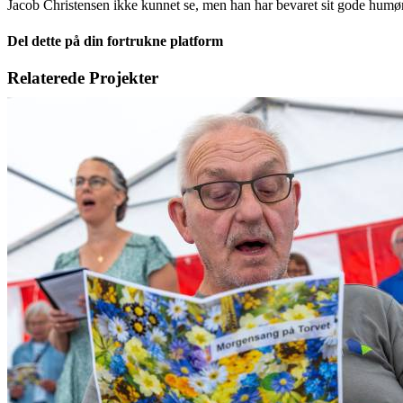
Jacob Christensen ikke kunnet se, men han har bevaret sit gode hum
Del dette på din fortrukne platform
Facebook
X
LinkedIn
E-
Relaterede Projekter
mail