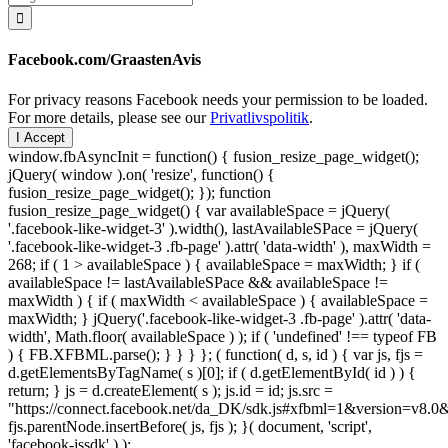
efter:
Facebook.com/GraastenAvis
For privacy reasons Facebook needs your permission to be loaded.
For more details, please see our
Privatlivspolitik
.
I Accept
window.fbAsyncInit = function() { fusion_resize_page_widget();
jQuery( window ).on( 'resize', function() {
fusion_resize_page_widget(); }); function
fusion_resize_page_widget() { var availableSpace = jQuery(
'.facebook-like-widget-3' ).width(), lastAvailableSPace = jQuery(
'.facebook-like-widget-3 .fb-page' ).attr( 'data-width' ), maxWidth =
268; if ( 1 > availableSpace ) { availableSpace = maxWidth; } if (
availableSpace != lastAvailableSPace && availableSpace !=
maxWidth ) { if ( maxWidth < availableSpace ) { availableSpace =
maxWidth; } jQuery('.facebook-like-widget-3 .fb-page' ).attr( 'data-
width', Math.floor( availableSpace ) ); if ( 'undefined' !== typeof FB
) { FB.XFBML.parse(); } } } }; ( function( d, s, id ) { var js, fjs =
d.getElementsByTagName( s )[0]; if ( d.getElementById( id ) ) {
return; } js = d.createElement( s ); js.id = id; js.src =
"https://connect.facebook.net/da_DK/sdk.js#xfbml=1&version=v8
fjs.parentNode.insertBefore( js, fjs ); }( document, 'script',
'facebook-jssdk' ) );