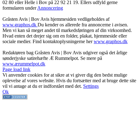
02 80 ‬eller Helle i Bov på 22 92 21 19‬. Ellers udfyld gerne
formularen under
Annoncering
Gråsten Avis | Bov Avis hjemmesiden vedligeholdes af
www.graphos.dk
Du kender os allerede fra annoncerne i avisen.
Men vi kan så meget andet til markedsføringen af din virksomhed.
Hvad enten det drejer sig om en folder, plakat, hjemmeside eller
sociale medier. Find kontaktoplysningerne her
www.graphos.dk
Redaktøren bag Gråsten Avis | Bov Avis udgiver også det årlige
sønderjyske satirehæfte Æ Rummelpot. Se mere på
www.ærummelpot.dk
Facebook
Facebook
Facebook
Facebook
Instagram
Instagram
Instagram
LinkedIn
Page load link
Vi anvender cookies for at sikre at vi giver dig den bedst mulige
oplevelse af vores website. Hvis du fortsætter med at bruge dette site
vil vi antage at du er indforstået med det.
Settings
Ok
Go
to
Top