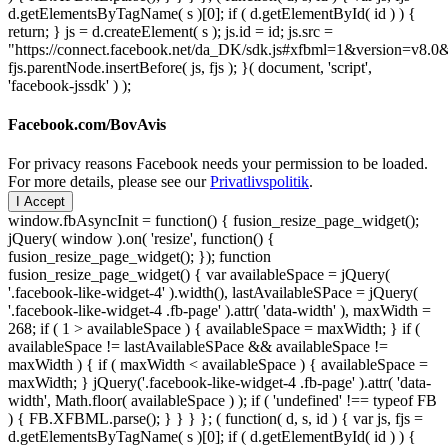
d.getElementsByTagName( s )[0]; if ( d.getElementById( id ) ) {
return; } js = d.createElement( s ); js.id = id; js.src =
"https://connect.facebook.net/da_DK/sdk.js#xfbml=1&version=v8
fjs.parentNode.insertBefore( js, fjs ); }( document, 'script',
'facebook-jssdk' ) );
Facebook.com/BovAvis
For privacy reasons Facebook needs your permission to be loaded.
For more details, please see our
Privatlivspolitik
.
I Accept
window.fbAsyncInit = function() { fusion_resize_page_widget();
jQuery( window ).on( 'resize', function() {
fusion_resize_page_widget(); }); function
fusion_resize_page_widget() { var availableSpace = jQuery(
'.facebook-like-widget-4' ).width(), lastAvailableSPace = jQuery(
'.facebook-like-widget-4 .fb-page' ).attr( 'data-width' ), maxWidth =
268; if ( 1 > availableSpace ) { availableSpace = maxWidth; } if (
availableSpace != lastAvailableSPace && availableSpace !=
maxWidth ) { if ( maxWidth < availableSpace ) { availableSpace =
maxWidth; } jQuery('.facebook-like-widget-4 .fb-page' ).attr( 'data-
width', Math.floor( availableSpace ) ); if ( 'undefined' !== typeof FB
) { FB.XFBML.parse(); } } } }; ( function( d, s, id ) { var js, fjs =
d.getElementsByTagName( s )[0]; if ( d.getElementById( id ) ) {