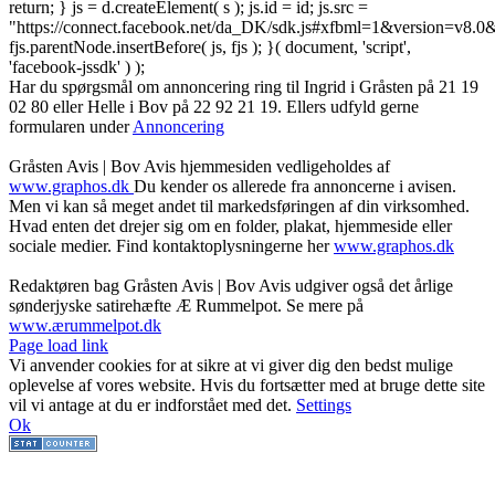
return; } js = d.createElement( s ); js.id = id; js.src =
"https://connect.facebook.net/da_DK/sdk.js#xfbml=1&version=v8
fjs.parentNode.insertBefore( js, fjs ); }( document, 'script',
'facebook-jssdk' ) );
Har du spørgsmål om annoncering ring til Ingrid i Gråsten på 21 19
02 80 ‬eller Helle i Bov på 22 92 21 19‬. Ellers udfyld gerne
formularen under
Annoncering
Gråsten Avis | Bov Avis hjemmesiden vedligeholdes af
www.graphos.dk
Du kender os allerede fra annoncerne i avisen.
Men vi kan så meget andet til markedsføringen af din virksomhed.
Hvad enten det drejer sig om en folder, plakat, hjemmeside eller
sociale medier. Find kontaktoplysningerne her
www.graphos.dk
Redaktøren bag Gråsten Avis | Bov Avis udgiver også det årlige
sønderjyske satirehæfte Æ Rummelpot. Se mere på
www.ærummelpot.dk
Facebook
Facebook
Facebook
Facebook
Instagram
Instagram
Instagram
LinkedIn
Page load link
Vi anvender cookies for at sikre at vi giver dig den bedst mulige
oplevelse af vores website. Hvis du fortsætter med at bruge dette site
vil vi antage at du er indforstået med det.
Settings
Ok
Go
to
Top