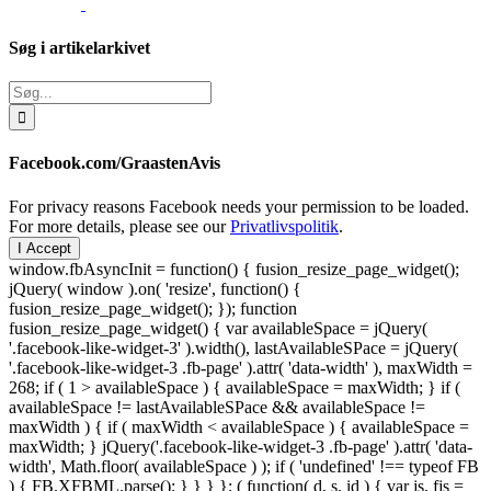
Søg i artikelarkivet
Søg
efter:
Facebook.com/GraastenAvis
For privacy reasons Facebook needs your permission to be loaded.
For more details, please see our
Privatlivspolitik
.
I Accept
window.fbAsyncInit = function() { fusion_resize_page_widget();
jQuery( window ).on( 'resize', function() {
fusion_resize_page_widget(); }); function
fusion_resize_page_widget() { var availableSpace = jQuery(
'.facebook-like-widget-3' ).width(), lastAvailableSPace = jQuery(
'.facebook-like-widget-3 .fb-page' ).attr( 'data-width' ), maxWidth =
268; if ( 1 > availableSpace ) { availableSpace = maxWidth; } if (
availableSpace != lastAvailableSPace && availableSpace !=
maxWidth ) { if ( maxWidth < availableSpace ) { availableSpace =
maxWidth; } jQuery('.facebook-like-widget-3 .fb-page' ).attr( 'data-
width', Math.floor( availableSpace ) ); if ( 'undefined' !== typeof FB
) { FB.XFBML.parse(); } } } }; ( function( d, s, id ) { var js, fjs =