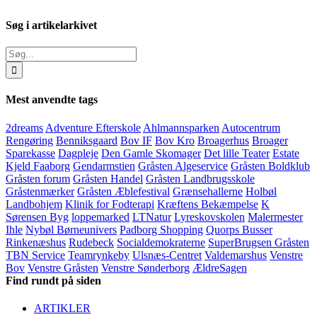
Søg i artikelarkivet
Søg
efter:
Mest anvendte tags
2dreams
Adventure Efterskole
Ahlmannsparken
Autocentrum
Rengøring
Benniksgaard
Bov IF
Bov Kro
Broagerhus
Broager
Sparekasse
Dagpleje
Den Gamle Skomager
Det lille Teater
Estate
Kjeld Faaborg
Gendarmstien
Gråsten Algeservice
Gråsten Boldklub
Gråsten forum
Gråsten Handel
Gråsten Landbrugsskole
Gråstenmærker
Gråsten Æblefestival
Grænsehallerne
Holbøl
Landbohjem
Klinik for Fodterapi
Kræftens Bekæmpelse
K
Sørensen Byg
loppemarked
LTNatur
Lyreskovskolen
Malermester
Ihle
Nybøl Børneunivers
Padborg Shopping
Quorps Busser
Rinkenæshus
Rudebeck
Socialdemokraterne
SuperBrugsen Gråsten
TBN Service
Teamrynkeby
Ulsnæs-Centret
Valdemarshus
Venstre
Bov
Venstre Gråsten
Venstre Sønderborg
ÆldreSagen
Find rundt på siden
ARTIKLER