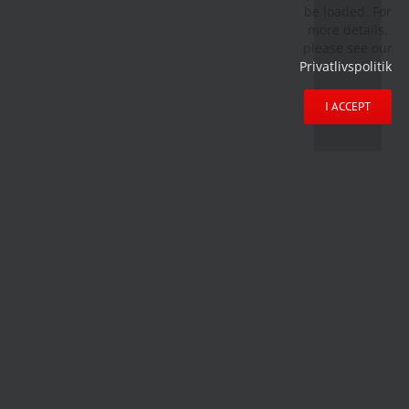
be loaded. For
more details,
please see our
Privatlivspolitik
.
I ACCEPT