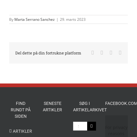
By
Marta Serrano Sanchez
|
29. marts 2023
Facebook
X
LinkedIn
E-
Del dette på din fortrukne platform
mail
FIND
SENESTE
SØG I
FACEBOOK.COM
RUNDT PÅ
ARTIKLER
ARTIKELARKIVET
SIDEN
Søg
For privacy
efter:
ARTIKLER
reasons