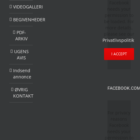
Facebook
VIDEOGALLERI
needs your
permission to
BEGIVENHEDER
be loaded. For
more details,
PDF-
please see our
ARKIV
Privatlivspolitik
.
UGENS
I ACCEPT
AVIS
Indsend
annonce
FACEBOOK.COM
ØVRIG
KONTAKT
For privacy
reasons
Facebook
needs your
permission to