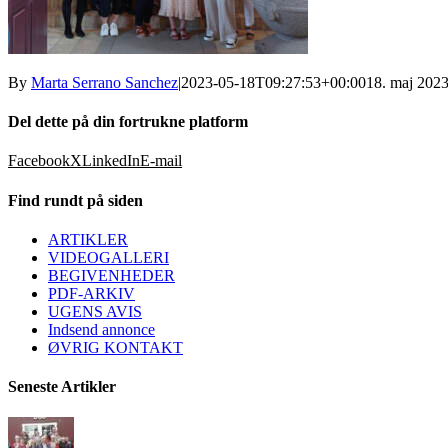
By
Marta Serrano Sanchez
|
2023-05-18T09:27:53+00:00
18. maj 202
Del dette på din fortrukne platform
Facebook
X
LinkedIn
E-mail
Find rundt på siden
ARTIKLER
VIDEOGALLERI
BEGIVENHEDER
PDF-ARKIV
UGENS AVIS
Indsend annonce
ØVRIG KONTAKT
Seneste Artikler