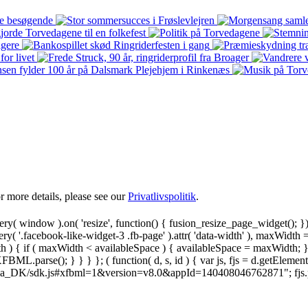
 more details, please see our
Privatlivspolitik
.
y( window ).on( 'resize', function() { fusion_resize_page_widget(); }
ry( '.facebook-like-widget-3 .fb-page' ).attr( 'data-width' ), maxWidth 
 { if ( maxWidth < availableSpace ) { availableSpace = maxWidth; } jQu
FBML.parse(); } } } }; ( function( d, s, id ) { var js, fjs = d.getElemen
.net/da_DK/sdk.js#xfbml=1&version=v8.0&appId=140408046762871"; fjs.pare