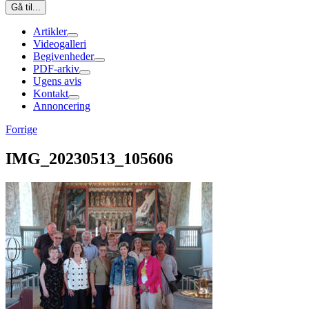
Gå til...
Artikler
Videogalleri
Begivenheder
PDF-arkiv
Ugens avis
Kontakt
Annoncering
Forrige
IMG_20230513_105606