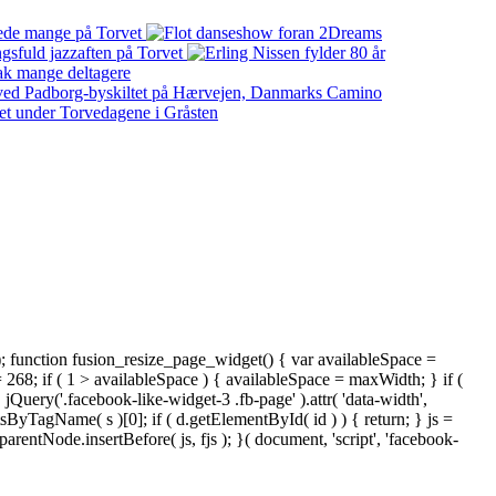
); function fusion_resize_page_widget() { var availableSpace =
= 268; if ( 1 > availableSpace ) { availableSpace = maxWidth; } if (
ery('.facebook-like-widget-3 .fb-page' ).attr( 'data-width',
tsByTagName( s )[0]; if ( d.getElementById( id ) ) { return; } js =
ntNode.insertBefore( js, fjs ); }( document, 'script', 'facebook-