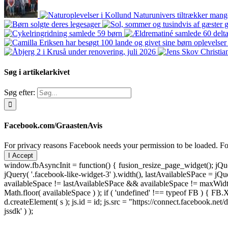
Søg i artikelarkivet
Søg efter:
Facebook.com/GraastenAvis
For privacy reasons Facebook needs your permission to be loaded. For
I Accept
window.fbAsyncInit = function() { fusion_resize_page_widget(); jQuer
jQuery( '.facebook-like-widget-3' ).width(), lastAvailableSPace = jQue
availableSpace != lastAvailableSPace && availableSpace != maxWidth )
Math.floor( availableSpace ) ); if ( 'undefined' !== typeof FB ) { FB.X
d.createElement( s ); js.id = id; js.src = "https://connect.facebook
jssdk' ) );