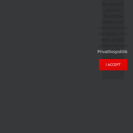
For privacy
reasons
Facebook
needs your
permission to
be loaded. For
more details,
please see our
Privatlivspolitik
.
I ACCEPT