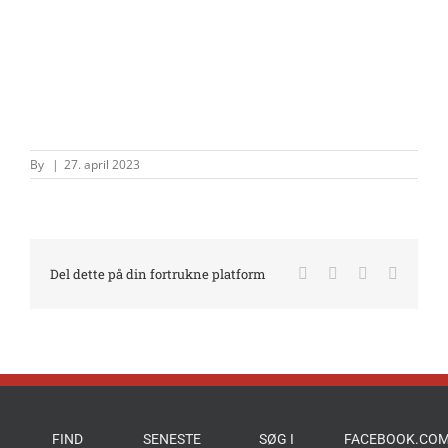
By
|
27. april 2023
Facebook
X
LinkedIn
E-
Del dette på din fortrukne platform
mail
FIND
SENESTE
SØG I
FACEBOOK.COM