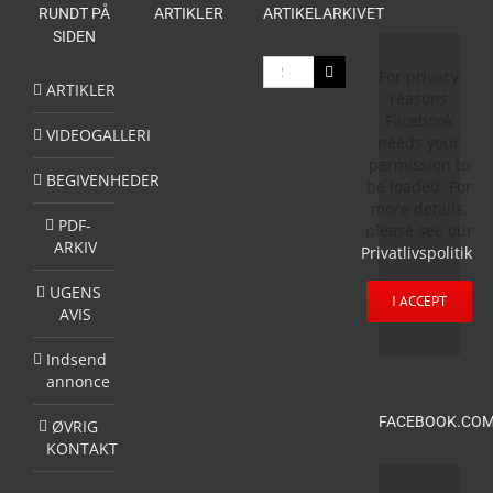
RUNDT PÅ
ARTIKLER
ARTIKELARKIVET
SIDEN
Søg
For privacy
efter:
ARTIKLER
reasons
Facebook
VIDEOGALLERI
needs your
permission to
BEGIVENHEDER
be loaded. For
more details,
PDF-
please see our
ARKIV
Privatlivspolitik
.
UGENS
I ACCEPT
AVIS
Indsend
annonce
FACEBOOK.COM
ØVRIG
KONTAKT