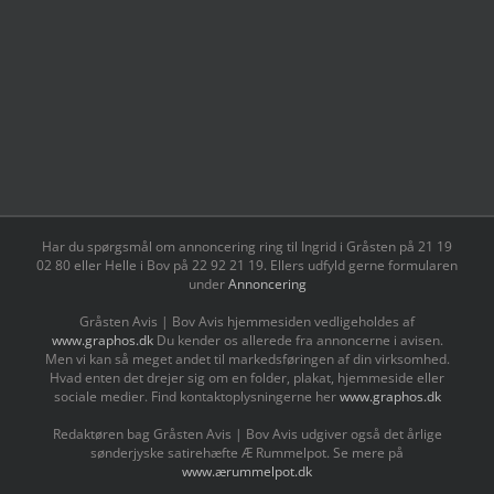
Har du spørgsmål om annoncering ring til Ingrid i Gråsten på 21 19
02 80 ‬eller Helle i Bov på 22 92 21 19‬. Ellers udfyld gerne formularen
under
Annoncering
Gråsten Avis | Bov Avis hjemmesiden vedligeholdes af
www.graphos.dk
Du kender os allerede fra annoncerne i avisen.
Men vi kan så meget andet til markedsføringen af din virksomhed.
Hvad enten det drejer sig om en folder, plakat, hjemmeside eller
sociale medier. Find kontaktoplysningerne her
www.graphos.dk
Redaktøren bag Gråsten Avis | Bov Avis udgiver også det årlige
sønderjyske satirehæfte Æ Rummelpot. Se mere på
www.ærummelpot.dk