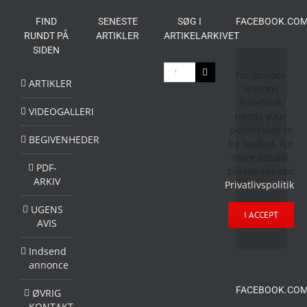
FIND
SENESTE
SØG I
FACEBOOK.COM
RUNDT PÅ
ARTIKLER
ARTIKELARKIVET
SIDEN
Søg
For privacy
efter:
ARTIKLER
reasons
Facebook
VIDEOGALLERI
needs your
permission to
BEGIVENHEDER
be loaded. For
more details,
PDF-
please see our
ARKIV
Privatlivspolitik
.
UGENS
I ACCEPT
AVIS
Indsend
annonce
FACEBOOK.COM
ØVRIG
KONTAKT