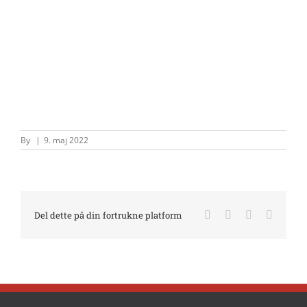
By
|
9. maj 2022
Facebook
X
LinkedIn
E-
Del dette på din fortrukne platform
mail