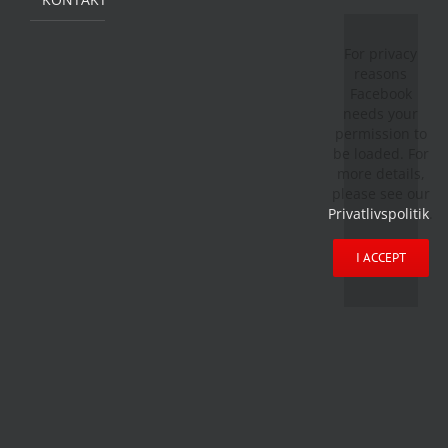
For privacy
reasons
Facebook
needs your
permission to
be loaded. For
more details,
please see our
Privatlivspolitik
.
I ACCEPT