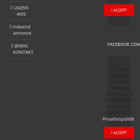
UGENS
I ACCEPT
AVIS
Indsend
annonce
FACEBOOK.COM
ØVRIG
KONTAKT
For privacy
reasons
Facebook
needs your
permission to
be loaded. For
more details,
please see our
Privatlivspolitik
.
I ACCEPT