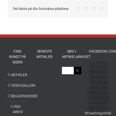
Facebook
X
LinkedIn
E-
Del dette på din fortrukne platform
mail
FIND
SENESTE
SØG I
FACEBOOK.COM
RUNDT PÅ
ARTIKLER
ARTIKELARKIVET
SIDEN
Søg
For privacy
efter:
ARTIKLER
reasons
Facebook
VIDEOGALLERI
needs your
permission to
BEGIVENHEDER
be loaded. For
more details,
PDF-
please see our
ARKIV
Privatlivspolitik
.