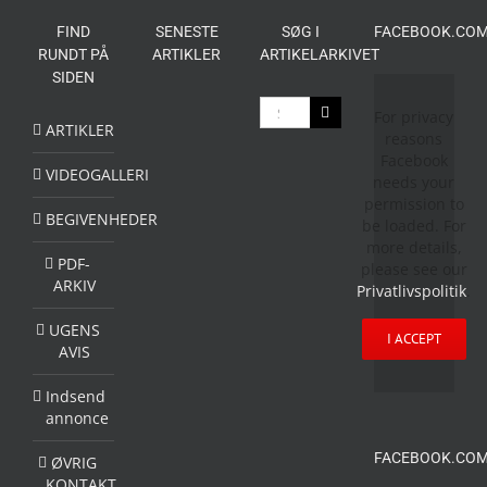
FIND
SENESTE
SØG I
FACEBOOK.COM
RUNDT PÅ
ARTIKLER
ARTIKELARKIVET
SIDEN
Søg
For privacy
efter:
ARTIKLER
reasons
Facebook
VIDEOGALLERI
needs your
permission to
BEGIVENHEDER
be loaded. For
more details,
PDF-
please see our
ARKIV
Privatlivspolitik
.
UGENS
I ACCEPT
AVIS
Indsend
annonce
FACEBOOK.COM
ØVRIG
KONTAKT