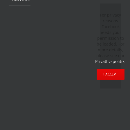
For privacy
reasons
Facebook
needs your
permission to
be loaded. For
more details,
please see our
Privatlivspolitik
.
I ACCEPT