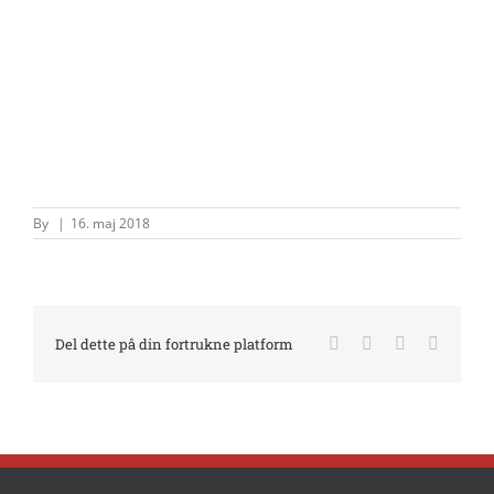
By
|
16. maj 2018
Facebook
X
LinkedIn
E-
Del dette på din fortrukne platform
mail