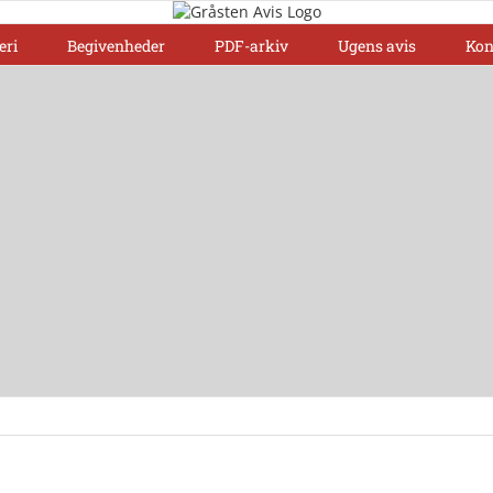
eri
Begivenheder
PDF-arkiv
Ugens avis
Kon