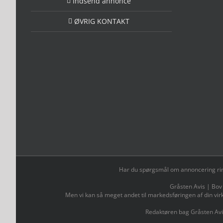
Indsend annonce
ØVRIG KONTAKT
Har du spørgsmål om annoncering ring t
Gråsten Avis | Bov
Men vi kan så meget andet til markedsføringen af din vir
Redaktøren bag Gråsten Avi