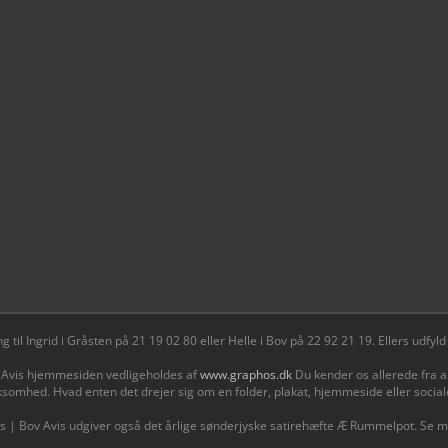
il Ingrid i Gråsten på 21 19 02 80 ‬eller Helle i Bov på 22 92 21 19‬. Ellers udf
 Avis hjemmesiden vedligeholdes af
www.graphos.dk
Du kender os allerede fra a
ksomhed. Hvad enten det drejer sig om en folder, plakat, hjemmeside eller socia
s | Bov Avis udgiver også det årlige sønderjyske satirehæfte Æ Rummelpot. Se 