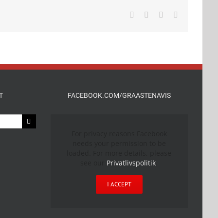
Facebook
X
LinkedIn
E-
mail
T
FACEBOOK.COM/GRAASTENAVIS
For privacy reasons Facebook
needs your permission to be
loaded. For more details, please
see our
Privatlivspolitik
.
I ACCEPT