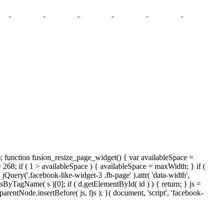
); function fusion_resize_page_widget() { var availableSpace =
= 268; if ( 1 > availableSpace ) { availableSpace = maxWidth; } if (
ery('.facebook-like-widget-3 .fb-page' ).attr( 'data-width',
tsByTagName( s )[0]; if ( d.getElementById( id ) ) { return; } js =
ntNode.insertBefore( js, fjs ); }( document, 'script', 'facebook-