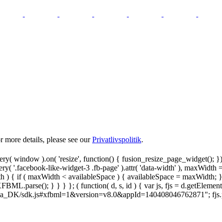
 more details, please see our
Privatlivspolitik
.
y( window ).on( 'resize', function() { fusion_resize_page_widget(); }
ry( '.facebook-like-widget-3 .fb-page' ).attr( 'data-width' ), maxWidth 
 { if ( maxWidth < availableSpace ) { availableSpace = maxWidth; } jQu
FBML.parse(); } } } }; ( function( d, s, id ) { var js, fjs = d.getElemen
.net/da_DK/sdk.js#xfbml=1&version=v8.0&appId=140408046762871"; fjs.pare