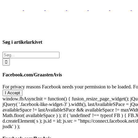
Søg i artikelarkivet
Søg
efter:
Facebook.com/GraastenAvis
For privacy reasons Facebook needs your permission to be loaded. For
I Accept
window.fbAsyncInit = function() { fusion_resize_page_widget(); jQuer
jQuery( '.facebook-like-widget-3' ).width(), lastAvailableSPace = jQue
availableSpace != lastAvailableSPace && availableSpace != maxWidth )
Math.floor( availableSpace ) ); if ( 'undefined' !== typeof FB ) { FB.X
d.createElement( s ); js.id = id; js.src = "https://connect.facebook
jssdk' ) );