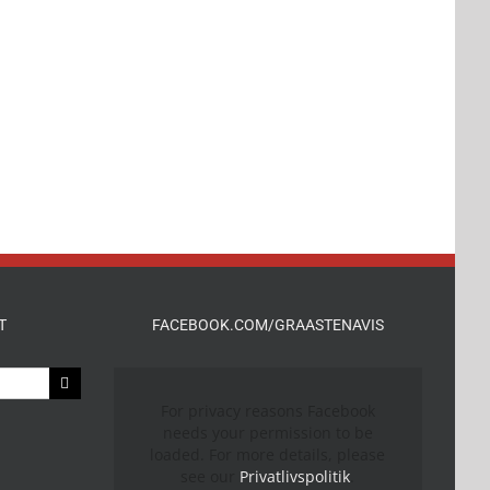
T
FACEBOOK.COM/GRAASTENAVIS
For privacy reasons Facebook
needs your permission to be
loaded. For more details, please
see our
Privatlivspolitik
.