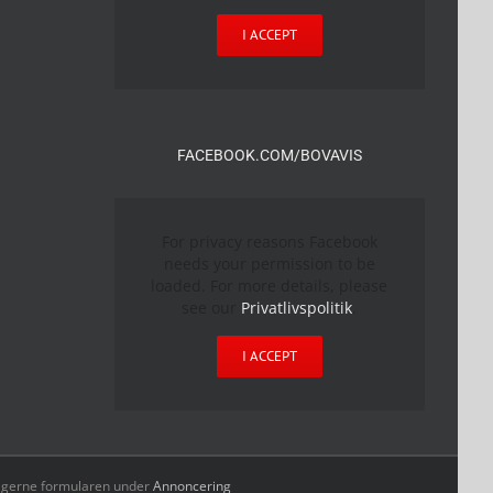
I ACCEPT
FACEBOOK.COM/BOVAVIS
For privacy reasons Facebook
needs your permission to be
loaded. For more details, please
see our
Privatlivspolitik
.
I ACCEPT
yld gerne formularen under
Annoncering