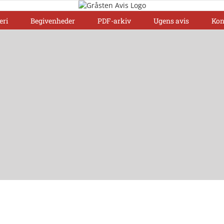
eri
Begivenheder
PDF-arkiv
Ugens avis
Kon