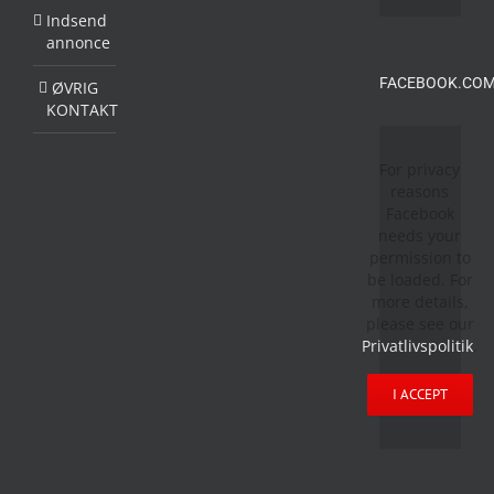
Indsend
annonce
FACEBOOK.COM
ØVRIG
KONTAKT
For privacy
reasons
Facebook
needs your
permission to
be loaded. For
more details,
please see our
Privatlivspolitik
.
I ACCEPT