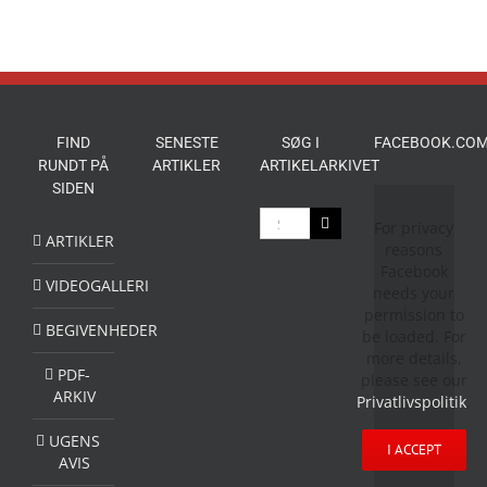
FIND
SENESTE
SØG I
FACEBOOK.COM
RUNDT PÅ
ARTIKLER
ARTIKELARKIVET
SIDEN
Søg
For privacy
efter:
ARTIKLER
reasons
Facebook
VIDEOGALLERI
needs your
permission to
BEGIVENHEDER
be loaded. For
more details,
PDF-
please see our
ARKIV
Privatlivspolitik
.
UGENS
I ACCEPT
AVIS