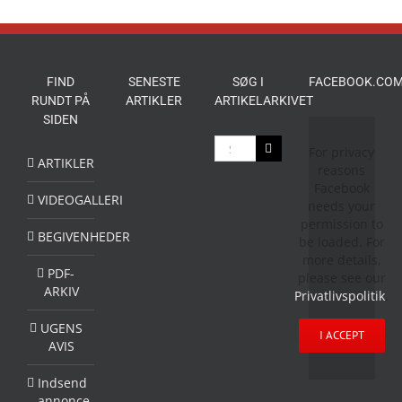
FIND
SENESTE
SØG I
FACEBOOK.COM
RUNDT PÅ
ARTIKLER
ARTIKELARKIVET
SIDEN
Søg
For privacy
efter:
ARTIKLER
reasons
Facebook
VIDEOGALLERI
needs your
permission to
BEGIVENHEDER
be loaded. For
more details,
PDF-
please see our
ARKIV
Privatlivspolitik
.
UGENS
I ACCEPT
AVIS
Indsend
annonce