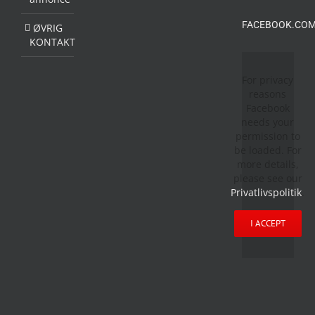
FACEBOOK.COM
ØVRIG
KONTAKT
For privacy
reasons
Facebook
needs your
permission to
be loaded. For
more details,
please see our
Privatlivspolitik
.
I ACCEPT