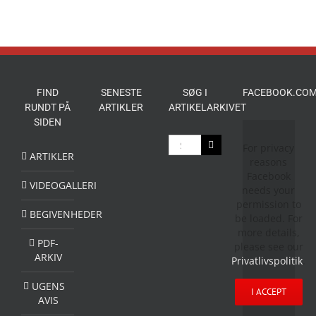
FIND
SENESTE
SØG I
FACEBOOK.COM
RUNDT PÅ
ARTIKLER
ARTIKELARKIVET
SIDEN
Søg
For privacy
efter:
ARTIKLER
reasons
Facebook
VIDEOGALLERI
needs your
permission to
BEGIVENHEDER
be loaded. For
more details,
PDF-
please see our
ARKIV
Privatlivspolitik
.
UGENS
I ACCEPT
AVIS