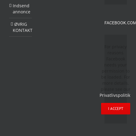
Indsend
annonce
FACEBOOK.COM
ØVRIG
KONTAKT
For privacy
reasons
Facebook
needs your
permission to
be loaded. For
more details,
please see our
Privatlivspolitik
.
I ACCEPT