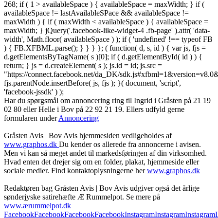
268; if ( 1 > availableSpace ) { availableSpace = maxWidth; } if (
availableSpace != lastAvailableSPace && availableSpace !=
maxWidth ) { if ( maxWidth < availableSpace ) { availableSpace =
maxWidth; } jQuery('.facebook-like-widget-4 .fb-page' ).attr( 'data-
width', Math.floor( availableSpace ) ); if ( 'undefined' !== typeof FB
) { FB.XFBML.parse(); } } } }; ( function( d, s, id ) { var js, fjs =
d.getElementsByTagName( s )[0]; if ( d.getElementById( id ) ) {
return; } js = d.createElement( s ); js.id = id; js.src =
"https://connect.facebook.net/da_DK/sdk.js#xfbml=1&version=v8
fjs.parentNode.insertBefore( js, fjs ); }( document, 'script',
'facebook-jssdk' ) );
Har du spørgsmål om annoncering ring til Ingrid i Gråsten på 21 19
02 80 ‬eller Helle i Bov på 22 92 21 19‬. Ellers udfyld gerne
formularen under
Annoncering
Gråsten Avis | Bov Avis hjemmesiden vedligeholdes af
www.graphos.dk
Du kender os allerede fra annoncerne i avisen.
Men vi kan så meget andet til markedsføringen af din virksomhed.
Hvad enten det drejer sig om en folder, plakat, hjemmeside eller
sociale medier. Find kontaktoplysningerne her
www.graphos.dk
Redaktøren bag Gråsten Avis | Bov Avis udgiver også det årlige
sønderjyske satirehæfte Æ Rummelpot. Se mere på
www.ærummelpot.dk
Facebook
Facebook
Facebook
Facebook
Instagram
Instagram
Instagram