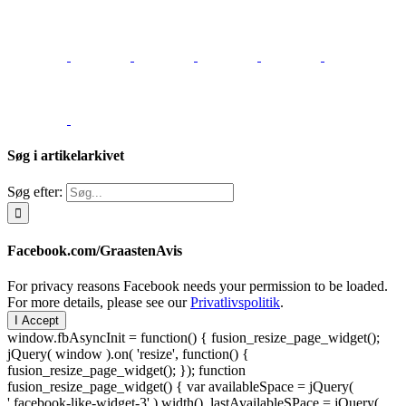
Søg i artikelarkivet
Søg efter:
Facebook.com/GraastenAvis
For privacy reasons Facebook needs your permission to be loaded.
For more details, please see our
Privatlivspolitik
.
I Accept
window.fbAsyncInit = function() { fusion_resize_page_widget();
jQuery( window ).on( 'resize', function() {
fusion_resize_page_widget(); }); function
fusion_resize_page_widget() { var availableSpace = jQuery(
'.facebook-like-widget-3' ).width(), lastAvailableSPace = jQuery(