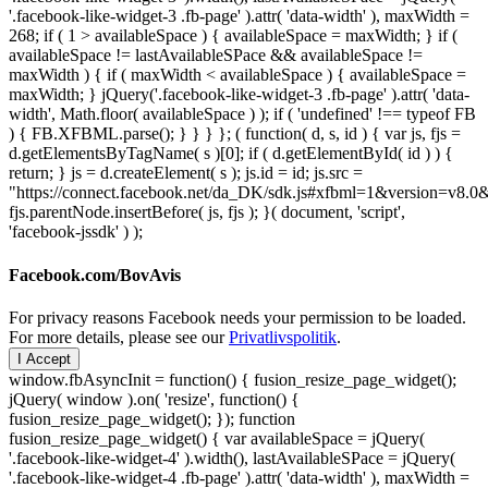
'.facebook-like-widget-3 .fb-page' ).attr( 'data-width' ), maxWidth =
268; if ( 1 > availableSpace ) { availableSpace = maxWidth; } if (
availableSpace != lastAvailableSPace && availableSpace !=
maxWidth ) { if ( maxWidth < availableSpace ) { availableSpace =
maxWidth; } jQuery('.facebook-like-widget-3 .fb-page' ).attr( 'data-
width', Math.floor( availableSpace ) ); if ( 'undefined' !== typeof FB
) { FB.XFBML.parse(); } } } }; ( function( d, s, id ) { var js, fjs =
d.getElementsByTagName( s )[0]; if ( d.getElementById( id ) ) {
return; } js = d.createElement( s ); js.id = id; js.src =
"https://connect.facebook.net/da_DK/sdk.js#xfbml=1&version=v8
fjs.parentNode.insertBefore( js, fjs ); }( document, 'script',
'facebook-jssdk' ) );
Facebook.com/BovAvis
For privacy reasons Facebook needs your permission to be loaded.
For more details, please see our
Privatlivspolitik
.
I Accept
window.fbAsyncInit = function() { fusion_resize_page_widget();
jQuery( window ).on( 'resize', function() {
fusion_resize_page_widget(); }); function
fusion_resize_page_widget() { var availableSpace = jQuery(
'.facebook-like-widget-4' ).width(), lastAvailableSPace = jQuery(
'.facebook-like-widget-4 .fb-page' ).attr( 'data-width' ), maxWidth =