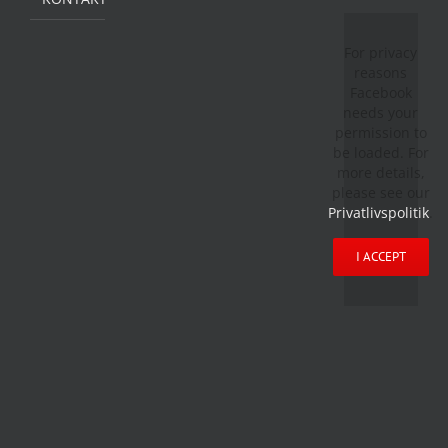
For privacy
reasons
Facebook
needs your
permission to
be loaded. For
more details,
please see our
Privatlivspolitik
.
I ACCEPT