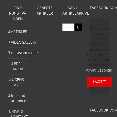
FIND
SENESTE
SØG I
FACEBOOK.COM
RUNDT PÅ
ARTIKLER
ARTIKELARKIVET
SIDEN
Søg
For privacy
efter:
ARTIKLER
reasons
Facebook
VIDEOGALLERI
needs your
permission to
BEGIVENHEDER
be loaded. For
more details,
PDF-
please see our
ARKIV
Privatlivspolitik
.
UGENS
I ACCEPT
AVIS
Indsend
annonce
FACEBOOK.COM
ØVRIG
KONTAKT