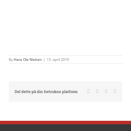
By
Hans Ole Nielsen
|
15. april 2019
Facebook
X
LinkedIn
E-
Del dette på din fortrukne platform
mail