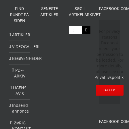
FIND
SENESTE
SØG I
FACEBOOK.COM
RUNDT PÅ
ARTIKLER
ARTIKELARKIVET
SIDEN
Søg
For privacy
efter:
ARTIKLER
reasons
Facebook
VIDEOGALLERI
needs your
permission to
BEGIVENHEDER
be loaded. For
more details,
PDF-
please see our
ARKIV
Privatlivspolitik
.
UGENS
I ACCEPT
AVIS
Indsend
annonce
FACEBOOK.COM
ØVRIG
KONTAKT