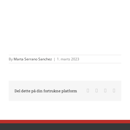
By
Marta Serrano Sanchez
|
1. marts 2023
Facebook
X
LinkedIn
E-
Del dette på din fortrukne platform
mail