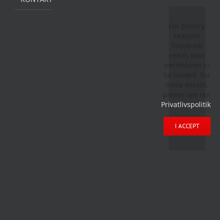
For privacy
reasons
Facebook
needs your
permission to
be loaded. For
more details,
please see our
Privatlivspolitik
.
I ACCEPT