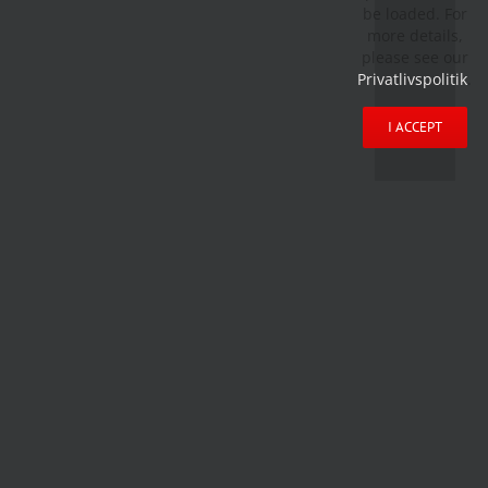
be loaded. For
more details,
please see our
Privatlivspolitik
.
I ACCEPT