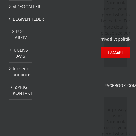
Facebook
VIDEOGALLERI
needs your
permission to
BEGIVENHEDER
be loaded. For
more details,
PDF-
please see our
ARKIV
Privatlivspolitik
.
UGENS
I ACCEPT
AVIS
Indsend
annonce
FACEBOOK.COM
ØVRIG
KONTAKT
For privacy
reasons
Facebook
needs your
permission to