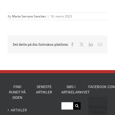
By
Marta Serrano Sanchez
|
16. marts 2023
Del dette på din fortrukne platform
Facebook
X
LinkedIn
E-
mail
FIND
SENESTE
SØG I
FACEBOOK.COM
RUNDT PÅ
ARTIKLER
ARTIKELARKIVET
SIDEN
Søg
For privacy
efter:
ARTIKLER
reasons