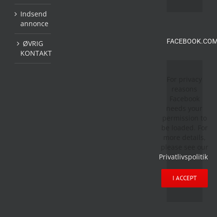
Indsend
annonce
FACEBOOK.COM
ØVRIG
KONTAKT
For privacy
reasons
Facebook
needs your
permission to
be loaded. For
more details,
please see our
Privatlivspolitik
.
I ACCEPT