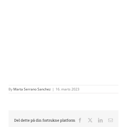
By
Marta Serrano Sanchez
|
16. marts 2023
Del dette på din fortrukne platform
Facebook
X
LinkedIn
E-
mail