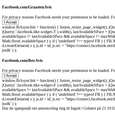
Facebook.com/GraastenAvis
For privacy reasons Facebook needs your permission to be loaded. For
I Accept
window.fbAsyncInit = function() { fusion_resize_page_widget(); jQuer
jQuery( '.facebook-like-widget-3' ).width(), lastAvailableSPace = jQue
availableSpace != lastAvailableSPace && availableSpace != maxWidth )
Math.floor( availableSpace ) ); if ( 'undefined' !== typeof FB ) { FB.X
d.createElement( s ); js.id = id; js.src = "https://connect.facebook
jssdk' ) );
Facebook.com/BovAvis
For privacy reasons Facebook needs your permission to be loaded. For
I Accept
window.fbAsyncInit = function() { fusion_resize_page_widget(); jQuer
jQuery( '.facebook-like-widget-4' ).width(), lastAvailableSPace = jQue
availableSpace != lastAvailableSPace && availableSpace != maxWidth )
Math.floor( availableSpace ) ); if ( 'undefined' !== typeof FB ) { FB.X
d.createElement( s ); js.id = id; js.src = "https://connect.facebook
jssdk' ) );
Har du spørgsmål om annoncering ring til Ingrid i Gråsten på 21 19 02