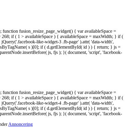
); function fusion_resize_page_widget() { var availableSpace =
= 268; if ( 1 > availableSpace ) { availableSpace = maxWidth; } if (
ery('.facebook-like-widget-3 .fb-page' ).attr( 'data-width',
tsByTagName( s )[0]; if ( d.getElementById( id ) ) { return; } js =
ntNode.insertBefore( js, fjs ); }( document, 'script', 'facebook-
); function fusion_resize_page_widget() { var availableSpace =
= 268; if ( 1 > availableSpace ) { availableSpace = maxWidth; } if (
ery('.facebook-like-widget-4 .fb-page' ).attr( 'data-width',
tsByTagName( s )[0]; if ( d.getElementById( id ) ) { return; } js =
ntNode.insertBefore( js, fjs ); }( document, 'script', 'facebook-
under
Annoncering