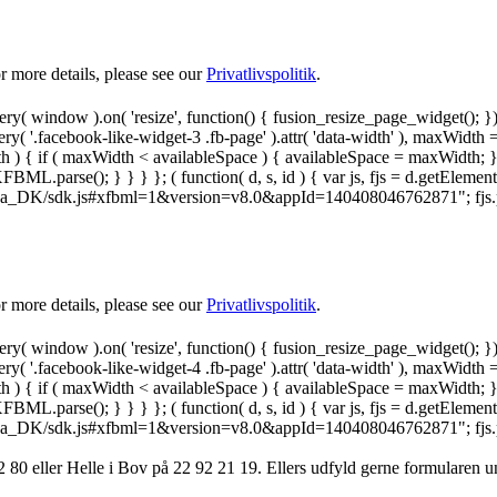
 more details, please see our
Privatlivspolitik
.
y( window ).on( 'resize', function() { fusion_resize_page_widget(); }
ry( '.facebook-like-widget-3 .fb-page' ).attr( 'data-width' ), maxWidth 
 { if ( maxWidth < availableSpace ) { availableSpace = maxWidth; } jQu
FBML.parse(); } } } }; ( function( d, s, id ) { var js, fjs = d.getElemen
.net/da_DK/sdk.js#xfbml=1&version=v8.0&appId=140408046762871"; fjs.pare
 more details, please see our
Privatlivspolitik
.
y( window ).on( 'resize', function() { fusion_resize_page_widget(); }
ry( '.facebook-like-widget-4 .fb-page' ).attr( 'data-width' ), maxWidth 
 { if ( maxWidth < availableSpace ) { availableSpace = maxWidth; } jQu
FBML.parse(); } } } }; ( function( d, s, id ) { var js, fjs = d.getElemen
.net/da_DK/sdk.js#xfbml=1&version=v8.0&appId=140408046762871"; fjs.pare
 80 ‬eller Helle i Bov på 22 92 21 19‬. Ellers udfyld gerne formularen 