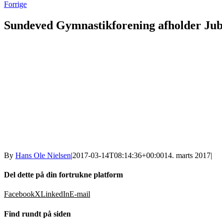
Forrige
Sundeved Gymnastikforening afholder Ju
By
Hans Ole Nielsen
|
2017-03-14T08:14:36+00:00
14. marts 2017
|
Del dette på din fortrukne platform
Facebook
X
LinkedIn
E-mail
Find rundt på siden