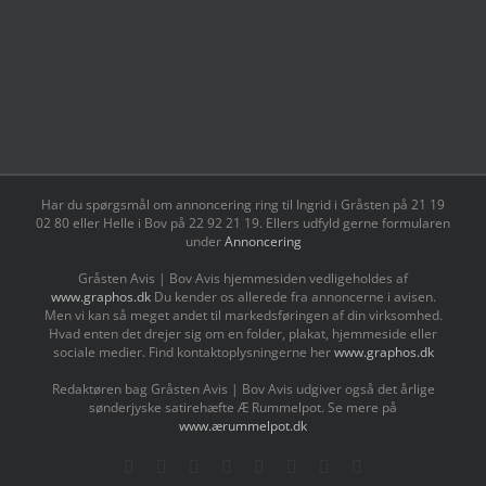
Har du spørgsmål om annoncering ring til Ingrid i Gråsten på 21 19
02 80 ‬eller Helle i Bov på 22 92 21 19‬. Ellers udfyld gerne formularen
under
Annoncering
Gråsten Avis | Bov Avis hjemmesiden vedligeholdes af
www.graphos.dk
Du kender os allerede fra annoncerne i avisen.
Men vi kan så meget andet til markedsføringen af din virksomhed.
Hvad enten det drejer sig om en folder, plakat, hjemmeside eller
sociale medier. Find kontaktoplysningerne her
www.graphos.dk
Redaktøren bag Gråsten Avis | Bov Avis udgiver også det årlige
sønderjyske satirehæfte Æ Rummelpot. Se mere på
www.ærummelpot.dk
Facebook
Facebook
Facebook
Facebook
Instagram
Instagram
Instagram
LinkedIn