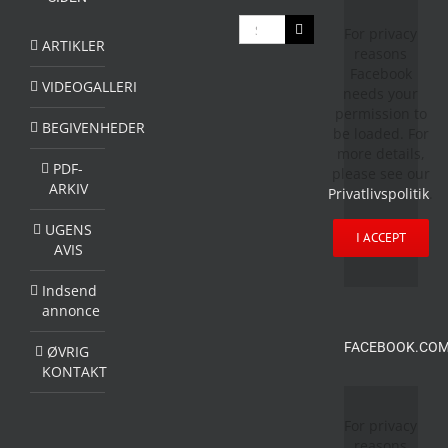
Søg
For privacy
efter:
ARTIKLER
reasons
Facebook
VIDEOGALLERI
needs your
permission to
BEGIVENHEDER
be loaded. For
more details,
PDF-
please see our
ARKIV
Privatlivspolitik
.
UGENS
I ACCEPT
AVIS
Indsend
annonce
FACEBOOK.COM
ØVRIG
KONTAKT
For privacy
reasons