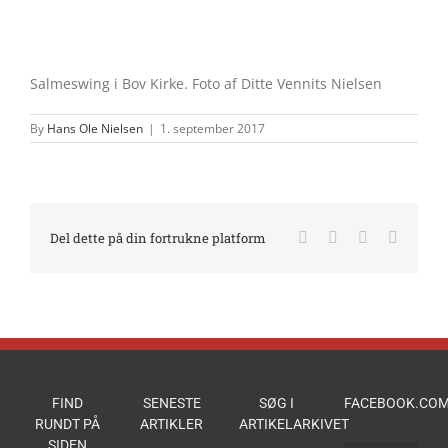
Salmeswing i Bov Kirke. Foto af Ditte Vennits Nielsen
By
Hans Ole Nielsen
|
1. september 2017
Facebook
X
LinkedIn
E-
Del dette på din fortrukne platform
mail
FIND
SENESTE
SØG I
FACEBOOK.COM
RUNDT PÅ
ARTIKLER
ARTIKELARKIVET
SIDEN