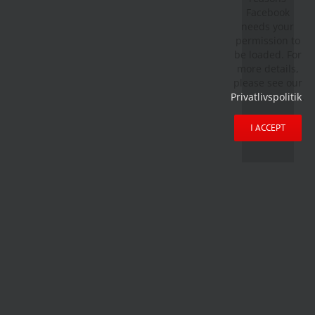
Facebook
needs your
permission to
be loaded. For
more details,
please see our
Privatlivspolitik
.
I ACCEPT