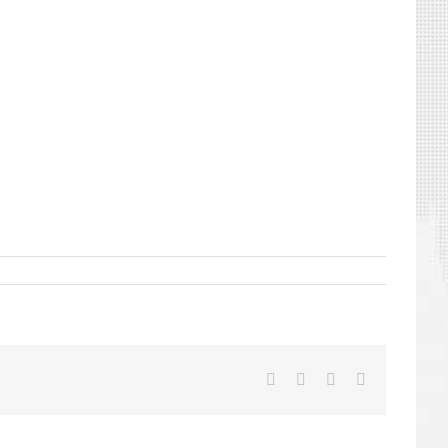
Facebook
X
LinkedIn
E-
mail