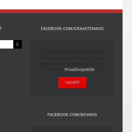
T
FACEBOOK.COM/GRAASTENAVIS
For privacy reasons Facebook
needs your permission to be
loaded. For more details, please
see our
Privatlivspolitik
.
I ACCEPT
FACEBOOK.COM/BOVAVIS