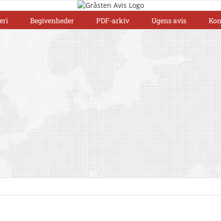
eri
Begivenheder
PDF-arkiv
Ugens avis
Kon