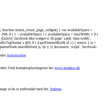
); function fusion_resize_page_widget() { var availableSpace =
= 268; if ( 1 > availableSpace ) { availableSpace = maxWidth; } if (
ery('.facebook-like-widget-4 .fb-page' ).attr( 'data-width',
tsByTagName( s )[0]; if ( d.getElementById( id ) ) { return; } js =
ntNode.insertBefore( js, fjs ); }( document, 'script', 'facebook-
under
Annoncering
medier. Find kontaktoplysningerne her
www.graphos.dk
ntage at du er indforstået med det.
Settings