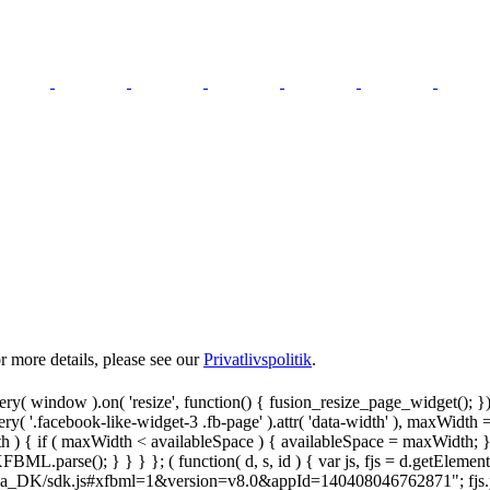
 more details, please see our
Privatlivspolitik
.
y( window ).on( 'resize', function() { fusion_resize_page_widget(); }
ry( '.facebook-like-widget-3 .fb-page' ).attr( 'data-width' ), maxWidth 
 { if ( maxWidth < availableSpace ) { availableSpace = maxWidth; } jQu
FBML.parse(); } } } }; ( function( d, s, id ) { var js, fjs = d.getElemen
.net/da_DK/sdk.js#xfbml=1&version=v8.0&appId=140408046762871"; fjs.pare