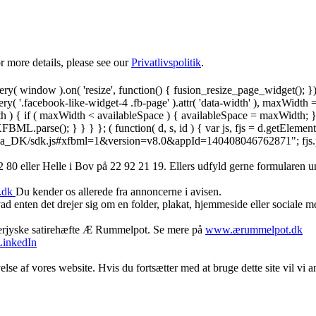
 more details, please see our
Privatlivspolitik
.
y( window ).on( 'resize', function() { fusion_resize_page_widget(); }
ry( '.facebook-like-widget-4 .fb-page' ).attr( 'data-width' ), maxWidth 
 { if ( maxWidth < availableSpace ) { availableSpace = maxWidth; } jQu
FBML.parse(); } } } }; ( function( d, s, id ) { var js, fjs = d.getElemen
.net/da_DK/sdk.js#xfbml=1&version=v8.0&appId=140408046762871"; fjs.pare
 80 ‬eller Helle i Bov på 22 92 21 19‬. Ellers udfyld gerne formularen 
.dk
Du kender os allerede fra annoncerne i avisen.
d enten det drejer sig om en folder, plakat, hjemmeside eller sociale 
derjyske satirehæfte Æ Rummelpot. Se mere på
www.ærummelpot.dk
LinkedIn
else af vores website. Hvis du fortsætter med at bruge dette site vil vi a