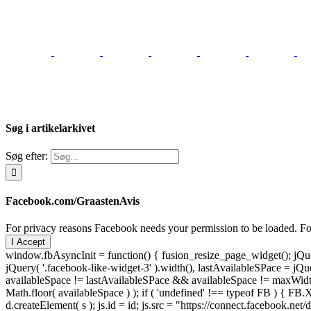
Søg i artikelarkivet
Søg efter:
Facebook.com/GraastenAvis
For privacy reasons Facebook needs your permission to be loaded. For
I Accept
window.fbAsyncInit = function() { fusion_resize_page_widget(); jQuer
jQuery( '.facebook-like-widget-3' ).width(), lastAvailableSPace = jQue
availableSpace != lastAvailableSPace && availableSpace != maxWidth )
Math.floor( availableSpace ) ); if ( 'undefined' !== typeof FB ) { FB.X
d.createElement( s ); js.id = id; js.src = "https://connect.facebook