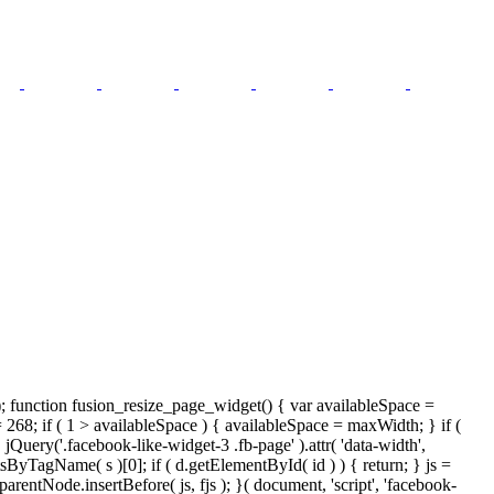
); function fusion_resize_page_widget() { var availableSpace =
= 268; if ( 1 > availableSpace ) { availableSpace = maxWidth; } if (
ery('.facebook-like-widget-3 .fb-page' ).attr( 'data-width',
tsByTagName( s )[0]; if ( d.getElementById( id ) ) { return; } js =
ntNode.insertBefore( js, fjs ); }( document, 'script', 'facebook-