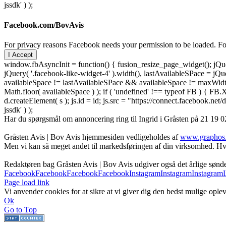
jssdk' ) );
Facebook.com/BovAvis
For privacy reasons Facebook needs your permission to be loaded. For
I Accept
window.fbAsyncInit = function() { fusion_resize_page_widget(); jQuer
jQuery( '.facebook-like-widget-4' ).width(), lastAvailableSPace = jQue
availableSpace != lastAvailableSPace && availableSpace != maxWidth )
Math.floor( availableSpace ) ); if ( 'undefined' !== typeof FB ) { FB.X
d.createElement( s ); js.id = id; js.src = "https://connect.facebook
jssdk' ) );
Har du spørgsmål om annoncering ring til Ingrid i Gråsten på 21 19 02
Gråsten Avis | Bov Avis hjemmesiden vedligeholdes af
www.graphos
Men vi kan så meget andet til markedsføringen af din virksomhed. Hva
Redaktøren bag Gråsten Avis | Bov Avis udgiver også det årlige søn
Facebook
Facebook
Facebook
Facebook
Instagram
Instagram
Instagram
Page load link
Vi anvender cookies for at sikre at vi giver dig den bedst mulige oplev
Ok
Go to Top