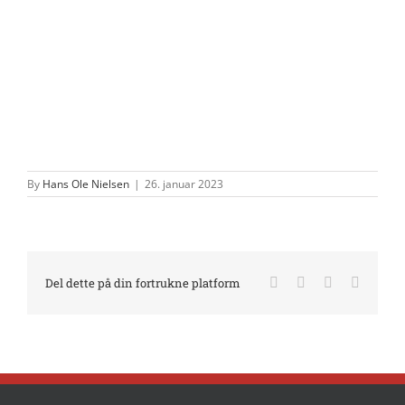
By
Hans Ole Nielsen
|
26. januar 2023
Facebook
X
LinkedIn
E-
Del dette på din fortrukne platform
mail