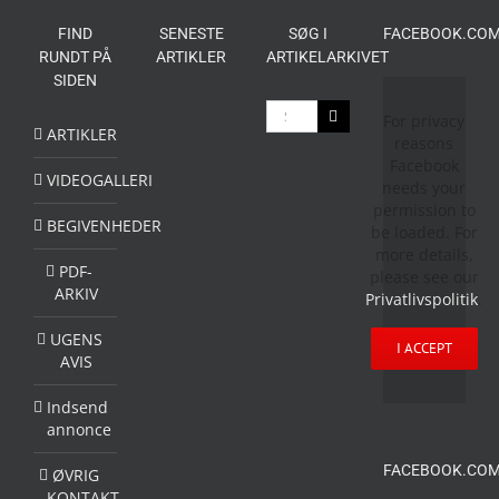
FIND
SENESTE
SØG I
FACEBOOK.COM
RUNDT PÅ
ARTIKLER
ARTIKELARKIVET
SIDEN
Søg
For privacy
efter:
ARTIKLER
reasons
Facebook
VIDEOGALLERI
needs your
permission to
BEGIVENHEDER
be loaded. For
more details,
PDF-
please see our
ARKIV
Privatlivspolitik
.
UGENS
I ACCEPT
AVIS
Indsend
annonce
FACEBOOK.COM
ØVRIG
KONTAKT