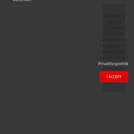
For privacy
reasons
Facebook
needs your
permission to
be loaded. For
more details,
please see our
Privatlivspolitik
.
I ACCEPT