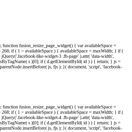
); function fusion_resize_page_widget() { var availableSpace =
= 268; if ( 1 > availableSpace ) { availableSpace = maxWidth; } if (
ery('.facebook-like-widget-3 .fb-page' ).attr( 'data-width',
tsByTagName( s )[0]; if ( d.getElementById( id ) ) { return; } js =
ntNode.insertBefore( js, fjs ); }( document, 'script', 'facebook-
); function fusion_resize_page_widget() { var availableSpace =
= 268; if ( 1 > availableSpace ) { availableSpace = maxWidth; } if (
ery('.facebook-like-widget-4 .fb-page' ).attr( 'data-width',
tsByTagName( s )[0]; if ( d.getElementById( id ) ) { return; } js =
ntNode.insertBefore( js, fjs ); }( document, 'script', 'facebook-