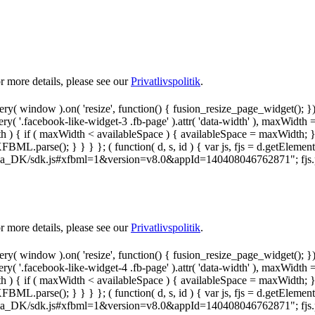
 more details, please see our
Privatlivspolitik
.
y( window ).on( 'resize', function() { fusion_resize_page_widget(); }
ry( '.facebook-like-widget-3 .fb-page' ).attr( 'data-width' ), maxWidth 
 { if ( maxWidth < availableSpace ) { availableSpace = maxWidth; } jQu
FBML.parse(); } } } }; ( function( d, s, id ) { var js, fjs = d.getElemen
.net/da_DK/sdk.js#xfbml=1&version=v8.0&appId=140408046762871"; fjs.pare
 more details, please see our
Privatlivspolitik
.
y( window ).on( 'resize', function() { fusion_resize_page_widget(); }
ry( '.facebook-like-widget-4 .fb-page' ).attr( 'data-width' ), maxWidth 
 { if ( maxWidth < availableSpace ) { availableSpace = maxWidth; } jQu
FBML.parse(); } } } }; ( function( d, s, id ) { var js, fjs = d.getElemen
.net/da_DK/sdk.js#xfbml=1&version=v8.0&appId=140408046762871"; fjs.pare