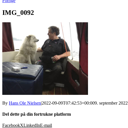
Forrige
IMG_0092
By
Hans Ole Nielsen
|
2022-09-09T07:42:53+00:00
9. september 2022
Del dette på din fortrukne platform
Facebook
X
LinkedIn
E-mail