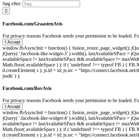
Søg efter:
Facebook.com/GraastenAvis
For privacy reasons Facebook needs your permission to be loaded. For
I Accept
window.fbAsyncInit = function() { fusion_resize_page_widget(); jQuer
jQuery( '.facebook-like-widget-3' ).width(), lastAvailableSPace = jQue
availableSpace != lastAvailableSPace && availableSpace != maxWidth )
Math.floor( availableSpace ) ); if ( 'undefined' !== typeof FB ) { FB.X
d.createElement( s ); js.id = id; js.src = "https://connect.facebook
jssdk' ) );
Facebook.com/BovAvis
For privacy reasons Facebook needs your permission to be loaded. For
I Accept
window.fbAsyncInit = function() { fusion_resize_page_widget(); jQuer
jQuery( '.facebook-like-widget-4' ).width(), lastAvailableSPace = jQue
availableSpace != lastAvailableSPace && availableSpace != maxWidth )
Math.floor( availableSpace ) ); if ( 'undefined' !== typeof FB ) { FB.X
d.createElement( s ); js.id = id; js.src = "https://connect.facebook