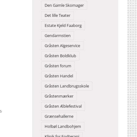
Den Gamle Skomager
Det lille Teater
Estate Kjeld Faaborg
Gendarmstien
Gråsten Algeservice
Gråsten Boldklub
Gråsten forum
Gråsten Handel
Gråsten Landbrugsskole
Gråstenmærker
Gråsten Æblefestival
s
Grænsehallerne
Holbøl Landbohjem
Klinik for Fodterapi