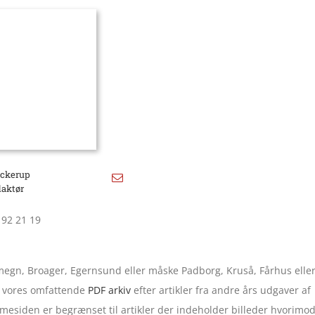
ockerup
daktør
 92 21 19
 omegn, Broager, Egernsund eller måske Padborg, Kruså, Fårhus elle
 i vores omfattende
PDF arkiv
efter artikler fra andre års udgaver af
esiden er begrænset til artikler der indeholder billeder hvorimo