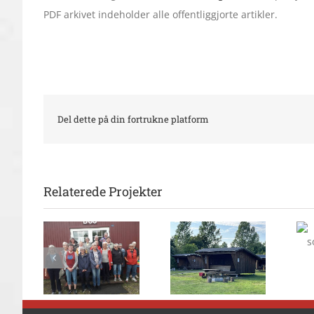
PDF arkivet indeholder alle offentliggjorte artikler.
Del dette på din fortrukne platform
Relaterede Projekter
Naturoplevelser
Stor
80 i
i Kollund
sommersucces i
lejren
Naturunivers
Frøslevlejren
d efter
tiltrækker
rs brug
mange
besøgende