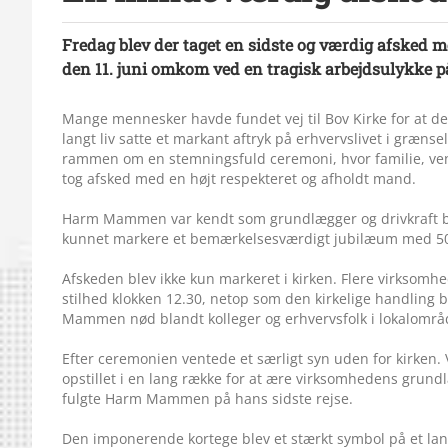
Fredag blev der taget en sidste og værdig afske
den 11. juni omkom ved en tragisk arbejdsulykke 
Mange mennesker havde fundet vej til Bov Kirke for at de
langt liv satte et markant aftryk på erhvervslivet i græn
rammen om en stemningsfuld ceremoni, hvor familie, ve
tog afsked med en højt respekteret og afholdt mand.
Harm Mammen var kendt som grundlægger og drivkraft b
kunnet markere et bemærkelsesværdigt jubilæum med 50
Afskeden blev ikke kun markeret i kirken. Flere virksomh
stilhed klokken 12.30, netop som den kirkelige handling
Mammen nød blandt kolleger og erhvervsfolk i lokalområ
Efter ceremonien ventede et særligt syn uden for kirken.
opstillet i en lang række for at ære virksomhedens grun
fulgte Harm Mammen på hans sidste rejse.
Den imponerende kortege blev et stærkt symbol på et la