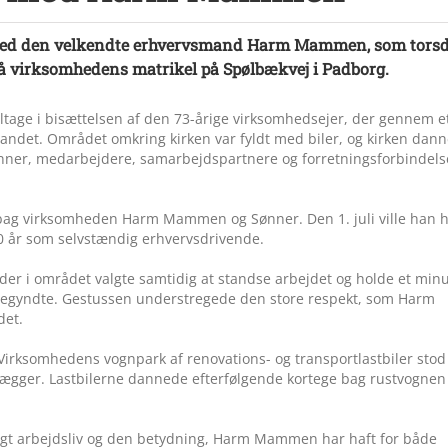
d med den velkendte erhvervsmand Harm Mammen, som tors
på virksomhedens matrikel på Spølbækvej i Padborg.
ltage i bisættelsen af den 73-årige virksomhedsejer, der gennem e
selandet. Området omkring kirken var fyldt med biler, og kirken dan
nner, medarbejdere, samarbejdspartnere og forretningsforbindels
ag virksomheden Harm Mammen og Sønner. Den 1. juli ville han 
 år som selvstændig erhvervsdrivende.
eder i området valgte samtidig at standse arbejdet og holde et min
 begyndte. Gestussen understregede den store respekt, som Harm
det.
 Virksomhedens vognpark af renovations- og transportlastbiler stod
dlægger. Lastbilerne dannede efterfølgende kortege bag rustvognen
ngt arbejdsliv og den betydning, Harm Mammen har haft for både