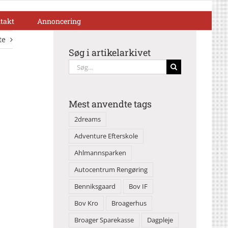
takt
Annoncering
te
Søg i artikelarkivet
Søg
efter:
Mest anvendte tags
2dreams
Adventure Efterskole
Ahlmannsparken
Autocentrum Rengøring
Benniksgaard
Bov IF
Bov Kro
Broagerhus
Broager Sparekasse
Dagpleje