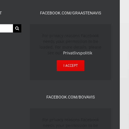
T
FACEBOOK.COM/GRAASTENAVIS
For privacy reasons Facebook
needs your permission to be
loaded. For more details, please
see our
Privatlivspolitik
.
I ACCEPT
FACEBOOK.COM/BOVAVIS
For privacy reasons Facebook
needs your permission to be