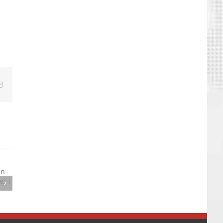
edIn
E-
mail