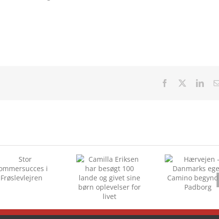
Facebook
X
Link
Camilla Eriksen
Hærvejen –
har besøgt 100
Danmarks egen
lande og givet
Camino
sine børn
begynder i
oplevelser for
Padborg
livet