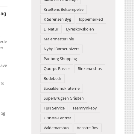
Kræftens Bekæmpelse
dag
K Sørensen Byg
loppemarked
LTNatur
Lyreskovskolen
t
Malermester Ihle
nede
er
Nybøl Børneunivers
Padborg Shopping
have
Quorps Busser
Rinkenæshus
Rudebeck
uts
Socialdemokraterne
SuperBrugsen Gråsten
TBN Service
Teamrynkeby
 og
Ulsnæs-Centret
Valdemarshus
Venstre Bov