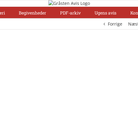
eri
Begivenheder
PDF-arkiv
Ugens avis
Kon
Forrige
Næs