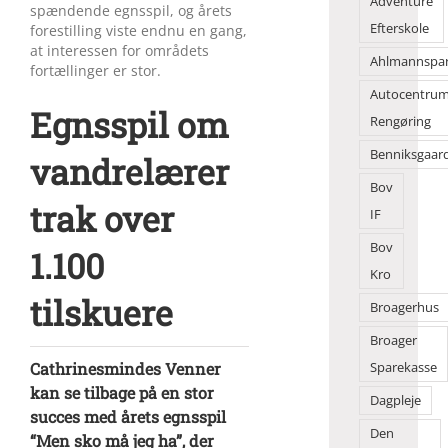
Adventure
spændende egnsspil, og årets
Efterskole
forestilling viste endnu en gang,
at interessen for områdets
Ahlmannspa
fortællinger er stor.
Autocentru
Egnsspil om
Rengøring
Benniksgaar
vandrelærer
Bov
trak over
IF
Bov
1.100
Kro
tilskuere
Broagerhus
Broager
Cathrinesmindes Venner
Sparekasse
kan se tilbage på en stor
Dagpleje
succes med årets egnsspil
Den
“Men sko må jeg ha”, der