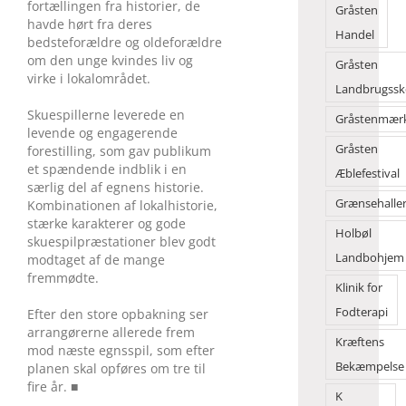
fortællingen fra historier, de
Gråsten
havde hørt fra deres
Handel
bedsteforældre og oldeforældre
om den unge kvindes liv og
Gråsten
virke i lokalområdet.
Landbrugssk
Skuespillerne leverede en
Gråstenmær
levende og engagerende
Gråsten
forestilling, som gav publikum
et spændende indblik i en
Æblefestival
særlig del af egnens historie.
Grænsehalle
Kombinationen af lokalhistorie,
stærke karakterer og gode
Holbøl
skuespilpræstationer blev godt
Landbohjem
modtaget af de mange
fremmødte.
Klinik for
Fodterapi
Efter den store opbakning ser
arrangørerne allerede frem
Kræftens
mod næste egnsspil, som efter
Bekæmpelse
planen skal opføres om tre til
fire år. ■
K