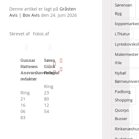
Sørensen
Denne artikel er lagt på
Gråsten
Byg
Avis | Bov Avis
den 24. juni 2026
loppemarke
Skrevet af
Fotos af
LTNatur
Lyreskovsko
Malermester
Gunnar
Søren
Ihle
Hattesen
Gülck
Ansvarshavende
Fotograf
Nybøl
redaktør
Børneuniver
Ring
Padborg
Ring
23
21
80
Shopping
16
12
Quorps
06
54
83
Busser
Rinkenæshu