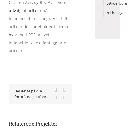
Gråsten Avis og Bov Avis. Vores
Sønderborg
udvalg af artikler
på
ÆldreSagen
hjemmesiden er begrænset til
artikler der indeholder billeder
hvorimod PDF arkivet
indeholder alle offentliggjorte
artikler.
Facebook
X
Del dette på din
fortrukne platform
LinkedIn
E-
mail
Relaterede Projekter