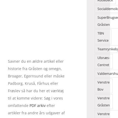
Rudebeck
Socialdemok
SuperBrugse
Gråsten
TBN
Service
Teamrynkeb
Ulsnæs-
Savner du en ældre artikel eller
Centret
historie fra Gråsten og omegn,
Valdemarshu
Broager, Egernsund eller måske
Venstre
Padborg, Kruså, Fårhus eller
Bov
Frøslev så har du her et værktøj
til at komme videre: Søg i vores
Venstre
Gråsten
omfattende
PDF arkiv
efter
artikler fra andre års udgaver af
Venstre