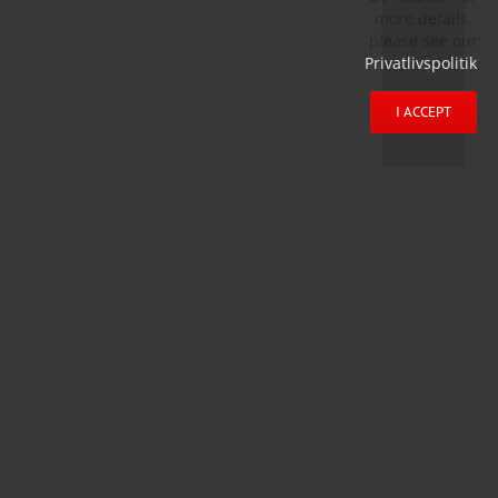
more details,
please see our
Privatlivspolitik
.
I ACCEPT