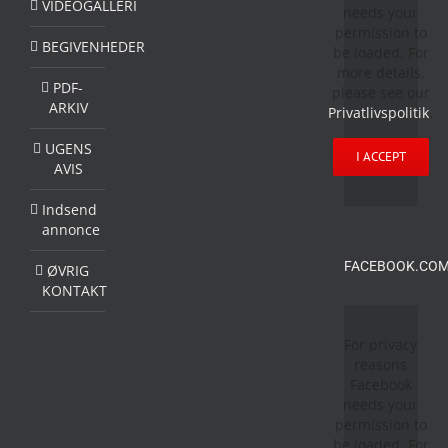
VIDEOGALLERI
needs your
permission to
BEGIVENHEDER
be loaded. For
more details,
PDF-
please see our
ARKIV
Privatlivspolitik
.
UGENS
I ACCEPT
AVIS
Indsend
annonce
FACEBOOK.COM
ØVRIG
KONTAKT
For privacy
reasons
Facebook
needs your
permission to
be loaded. For