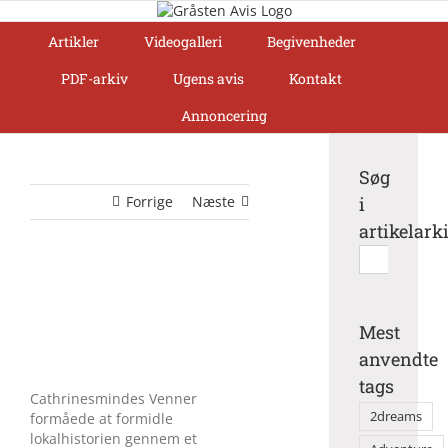
Skip
to
Artikler
Videogalleri
Begivenheder
content
PDF-arkiv
Ugens avis
Kontakt
Annoncering
Søg
Forrige
Næste
i
artikelark
Søg
efter:
Mest
anvendte
tags
Cathrinesmindes Venner
2dreams
formåede at formidle
lokalhistorien gennem et