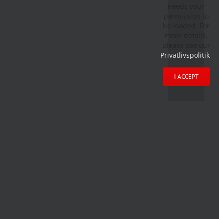
needs your
permission to
be loaded. For
more details,
please see our
Privatlivspolitik
.
I ACCEPT