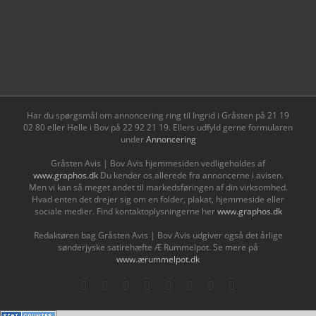
Har du spørgsmål om annoncering ring til Ingrid i Gråsten på 21 19
02 80 ‬eller Helle i Bov på 22 92 21 19‬. Ellers udfyld gerne formularen
under
Annoncering
Gråsten Avis | Bov Avis hjemmesiden vedligeholdes af
www.graphos.dk
Du kender os allerede fra annoncerne i avisen.
Men vi kan så meget andet til markedsføringen af din virksomhed.
Hvad enten det drejer sig om en folder, plakat, hjemmeside eller
sociale medier. Find kontaktoplysningerne her
www.graphos.dk
Redaktøren bag Gråsten Avis | Bov Avis udgiver også det årlige
sønderjyske satirehæfte Æ Rummelpot. Se mere på
www.ærummelpot.dk
Facebook
Facebook
Facebook
Facebook
Instagram
Instagram
Instagram
LinkedIn