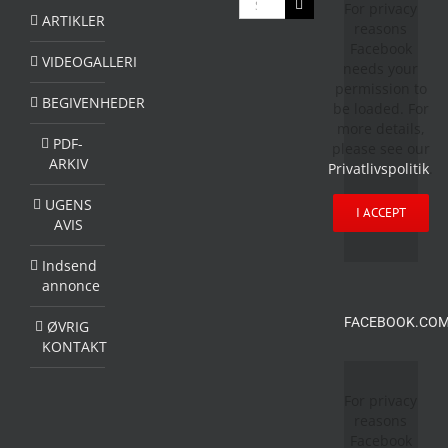
For privacy
efter:
ARTIKLER
reasons
Facebook
VIDEOGALLERI
needs your
permission to
BEGIVENHEDER
be loaded. For
more details,
PDF-
please see our
ARKIV
Privatlivspolitik
.
UGENS
I ACCEPT
AVIS
Indsend
annonce
FACEBOOK.COM
ØVRIG
KONTAKT
For privacy
reasons
Facebook