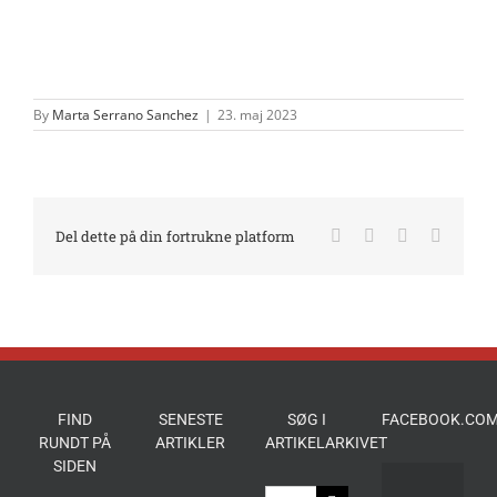
By
Marta Serrano Sanchez
|
23. maj 2023
Facebook
X
LinkedIn
E-
Del dette på din fortrukne platform
mail
FIND
SENESTE
SØG I
FACEBOOK.COM
RUNDT PÅ
ARTIKLER
ARTIKELARKIVET
SIDEN
Søg