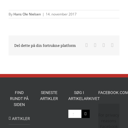
By
Hans Ole Nielsen
|
14. november 2017
Facebook
X
LinkedIn
E-
Del dette på din fortrukne platform
mail
FIND
SENESTE
SØG I
FACEBOOK.COM
RUNDT PÅ
ARTIKLER
ARTIKELARKIVET
SIDEN
Søg
For privacy
efter:
ARTIKLER
reasons
Facebook