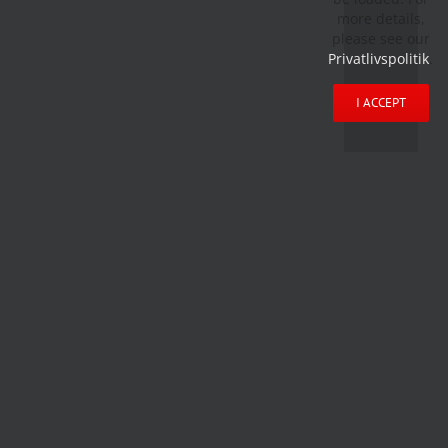
more details,
please see our
Privatlivspolitik
.
I ACCEPT