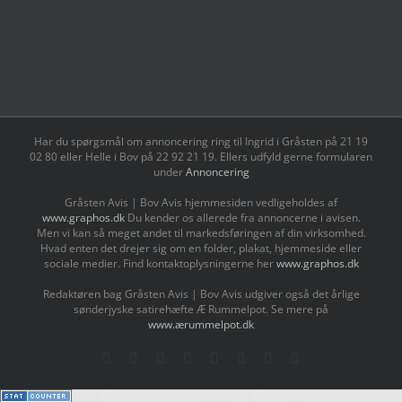
Har du spørgsmål om annoncering ring til Ingrid i Gråsten på 21 19
02 80 ‬eller Helle i Bov på 22 92 21 19‬. Ellers udfyld gerne formularen
under
Annoncering
Gråsten Avis | Bov Avis hjemmesiden vedligeholdes af
www.graphos.dk
Du kender os allerede fra annoncerne i avisen.
Men vi kan så meget andet til markedsføringen af din virksomhed.
Hvad enten det drejer sig om en folder, plakat, hjemmeside eller
sociale medier. Find kontaktoplysningerne her
www.graphos.dk
Redaktøren bag Gråsten Avis | Bov Avis udgiver også det årlige
sønderjyske satirehæfte Æ Rummelpot. Se mere på
www.ærummelpot.dk
Facebook
Facebook
Facebook
Facebook
Instagram
Instagram
Instagram
LinkedIn