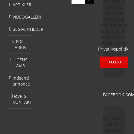
For privacy
efter:
ARTIKLER
reasons
Facebook
VIDEOGALLERI
needs your
permission to
BEGIVENHEDER
be loaded. For
more details,
PDF-
please see our
ARKIV
Privatlivspolitik
.
UGENS
I ACCEPT
AVIS
Indsend
annonce
FACEBOOK.COM
ØVRIG
KONTAKT
For privacy
reasons
Facebook