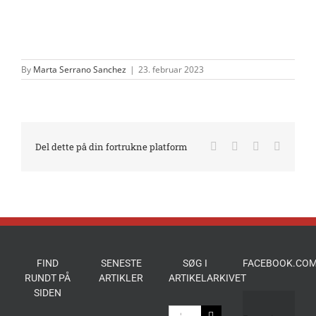
By
Marta Serrano Sanchez
|
23. februar 2023
Facebook
X
LinkedIn
E-
Del dette på din fortrukne platform
mail
FIND
SENESTE
SØG I
FACEBOOK.COM
RUNDT PÅ
ARTIKLER
ARTIKELARKIVET
SIDEN
Søg