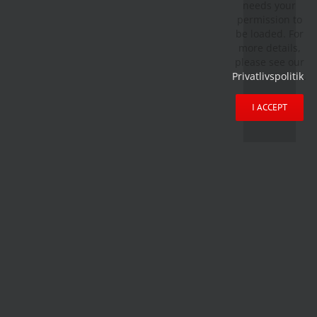
needs your
permission to
be loaded. For
more details,
please see our
Privatlivspolitik
.
I ACCEPT