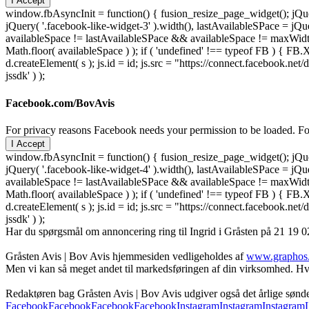
I Accept
window.fbAsyncInit = function() { fusion_resize_page_widget(); jQuer
jQuery( '.facebook-like-widget-3' ).width(), lastAvailableSPace = jQue
availableSpace != lastAvailableSPace && availableSpace != maxWidth )
Math.floor( availableSpace ) ); if ( 'undefined' !== typeof FB ) { FB.X
d.createElement( s ); js.id = id; js.src = "https://connect.facebook
jssdk' ) );
Facebook.com/BovAvis
For privacy reasons Facebook needs your permission to be loaded. For
I Accept
window.fbAsyncInit = function() { fusion_resize_page_widget(); jQuer
jQuery( '.facebook-like-widget-4' ).width(), lastAvailableSPace = jQue
availableSpace != lastAvailableSPace && availableSpace != maxWidth )
Math.floor( availableSpace ) ); if ( 'undefined' !== typeof FB ) { FB.X
d.createElement( s ); js.id = id; js.src = "https://connect.facebook
jssdk' ) );
Har du spørgsmål om annoncering ring til Ingrid i Gråsten på 21 19 02
Gråsten Avis | Bov Avis hjemmesiden vedligeholdes af
www.graphos
Men vi kan så meget andet til markedsføringen af din virksomhed. Hva
Redaktøren bag Gråsten Avis | Bov Avis udgiver også det årlige søn
Facebook
Facebook
Facebook
Facebook
Instagram
Instagram
Instagram