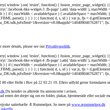
y( window ).on( 'resize', function() { fusion_resize_page_widget(); }
ry( '.facebook-like-widget-3 .fb-page' ).attr( 'data-width' ), maxWidth 
 { if ( maxWidth < availableSpace ) { availableSpace = maxWidth; } jQu
FBML.parse(); } } } }; ( function( d, s, id ) { var js, fjs = d.getElemen
.net/da_DK/sdk.js#xfbml=1&version=v8.0&appId=140408046762871"; fjs.pare
 more details, please see our
Privatlivspolitik
.
y( window ).on( 'resize', function() { fusion_resize_page_widget(); }
ry( '.facebook-like-widget-4 .fb-page' ).attr( 'data-width' ), maxWidth 
 { if ( maxWidth < availableSpace ) { availableSpace = maxWidth; } jQu
FBML.parse(); } } } }; ( function( d, s, id ) { var js, fjs = d.getElemen
.net/da_DK/sdk.js#xfbml=1&version=v8.0&appId=140408046762871"; fjs.pare
 80 ‬eller Helle i Bov på 22 92 21 19‬. Ellers udfyld gerne formularen 
.dk
Du kender os allerede fra annoncerne i avisen.
d enten det drejer sig om en folder, plakat, hjemmeside eller sociale 
derjyske satirehæfte Æ Rummelpot. Se mere på
www.ærummelpot.dk
LinkedIn