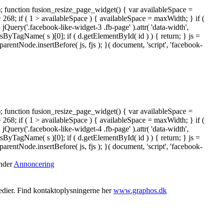
); function fusion_resize_page_widget() { var availableSpace =
= 268; if ( 1 > availableSpace ) { availableSpace = maxWidth; } if (
ery('.facebook-like-widget-3 .fb-page' ).attr( 'data-width',
tsByTagName( s )[0]; if ( d.getElementById( id ) ) { return; } js =
ntNode.insertBefore( js, fjs ); }( document, 'script', 'facebook-
); function fusion_resize_page_widget() { var availableSpace =
= 268; if ( 1 > availableSpace ) { availableSpace = maxWidth; } if (
ery('.facebook-like-widget-4 .fb-page' ).attr( 'data-width',
tsByTagName( s )[0]; if ( d.getElementById( id ) ) { return; } js =
ntNode.insertBefore( js, fjs ); }( document, 'script', 'facebook-
under
Annoncering
medier. Find kontaktoplysningerne her
www.graphos.dk