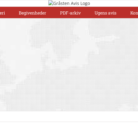
eri
Begivenheder
PDF-arkiv
Ugens avis
Kon