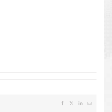
Facebook
X
LinkedIn
E-
mail