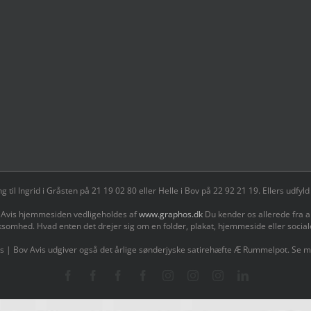
il Ingrid i Gråsten på 21 19 02 80 ‬eller Helle i Bov på 22 92 21 19‬. Ellers udf
 Avis hjemmesiden vedligeholdes af
www.graphos.dk
Du kender os allerede fra a
ksomhed. Hvad enten det drejer sig om en folder, plakat, hjemmeside eller socia
s | Bov Avis udgiver også det årlige sønderjyske satirehæfte Æ Rummelpot. Se 
Facebook
Facebook
Facebook
Facebook
Instagram
Instagram
Instagram
LinkedIn