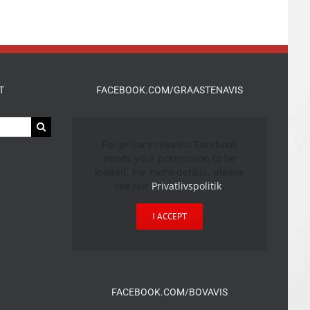
T
FACEBOOK.COM/GRAASTENAVIS
For privacy reasons Facebook
needs your permission to be
loaded. For more details, please
see our
Privatlivspolitik
.
I ACCEPT
FACEBOOK.COM/BOVAVIS