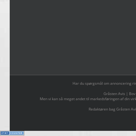
Har du spørgsmål om annoncering ring t
Gråsten Avis | Bov
Men vi kan så meget andet til markedsføringen af din vir
Redaktøren bag Gråsten Avi