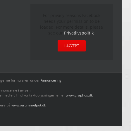
For privacy reasons Facebook
needs your permission to be
loaded. For more details, please
see our
Privatlivspolitik
.
I ACCEPT
yld gerne formularen under
Annoncering
nnoncerne i avisen.
le medier. Find kontaktoplysningerne her
www.graphos.dk
mere på
www.ærummelpot.dk