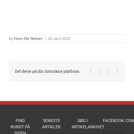
By
Hans Ole Nielsen
|
26. april 2022
Facebook
X
LinkedIn
E-
Del dette på din fortrukne platform
mail
FIND
SENESTE
SØG I
FACEBOOK.COM
RUNDT PÅ
ARTIKLER
ARTIKELARKIVET
SIDEN