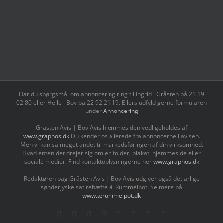
Har du spørgsmål om annoncering ring til Ingrid i Gråsten på 21 19
02 80 ‬eller Helle i Bov på 22 92 21 19‬. Ellers udfyld gerne formularen
under
Annoncering
Gråsten Avis | Bov Avis hjemmesiden vedligeholdes af
www.graphos.dk
Du kender os allerede fra annoncerne i avisen.
Men vi kan så meget andet til markedsføringen af din virksomhed.
Hvad enten det drejer sig om en folder, plakat, hjemmeside eller
sociale medier. Find kontaktoplysningerne her
www.graphos.dk
Redaktøren bag Gråsten Avis | Bov Avis udgiver også det årlige
sønderjyske satirehæfte Æ Rummelpot. Se mere på
www.ærummelpot.dk
Facebook
Facebook
Facebook
Facebook
Instagram
Instagram
Instagram
LinkedIn