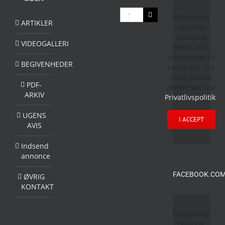
Søg
For privacy
efter:
ARTIKLER
reasons
Facebook
VIDEOGALLERI
needs your
permission to
BEGIVENHEDER
be loaded. For
more details,
PDF-
please see our
ARKIV
Privatlivspolitik
.
UGENS
I ACCEPT
AVIS
Indsend
annonce
FACEBOOK.COM
ØVRIG
KONTAKT
For privacy
reasons