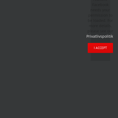
Facebook
needs your
permission to
be loaded. For
more details,
please see our
Privatlivspolitik
.
I ACCEPT