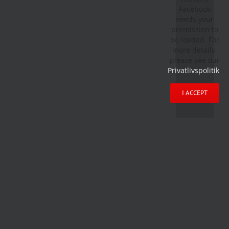
Facebook
needs your
permission to
be loaded. For
more details,
please see our
Privatlivspolitik
.
I ACCEPT