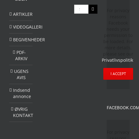
Søg
For privacy
efter:
ARTIKLER
reasons
Facebook
VIDEOGALLERI
needs your
permission to
BEGIVENHEDER
be loaded. For
more details,
PDF-
please see our
ARKIV
Privatlivspolitik
.
UGENS
I ACCEPT
AVIS
Indsend
annonce
FACEBOOK.COM
ØVRIG
KONTAKT
For privacy
reasons