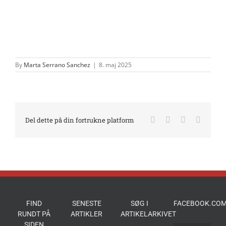
By
Marta Serrano Sanchez
|
8. maj 2025
Facebook
X
LinkedIn
E-
Del dette på din fortrukne platform
mail
FIND
SENESTE
SØG I
FACEBOOK.COM
RUNDT PÅ
ARTIKLER
ARTIKELARKIVET
SIDEN