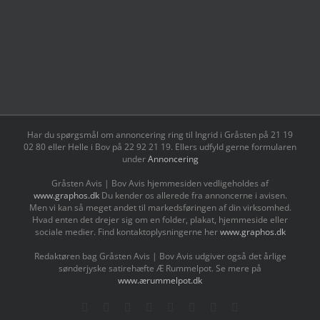
Har du spørgsmål om annoncering ring til Ingrid i Gråsten på 21 19
02 80 ‬eller Helle i Bov på 22 92 21 19‬. Ellers udfyld gerne formularen
under
Annoncering
Gråsten Avis | Bov Avis hjemmesiden vedligeholdes af
www.graphos.dk
Du kender os allerede fra annoncerne i avisen.
Men vi kan så meget andet til markedsføringen af din virksomhed.
Hvad enten det drejer sig om en folder, plakat, hjemmeside eller
sociale medier. Find kontaktoplysningerne her
www.graphos.dk
Redaktøren bag Gråsten Avis | Bov Avis udgiver også det årlige
sønderjyske satirehæfte Æ Rummelpot. Se mere på
www.ærummelpot.dk
Facebook
Facebook
Facebook
Facebook
Instagram
Instagram
Instagram
LinkedIn