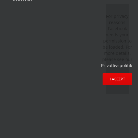
For privacy
reasons
Facebook
needs your
permission to
be loaded. For
more details,
please see our
Privatlivspolitik
.
I ACCEPT