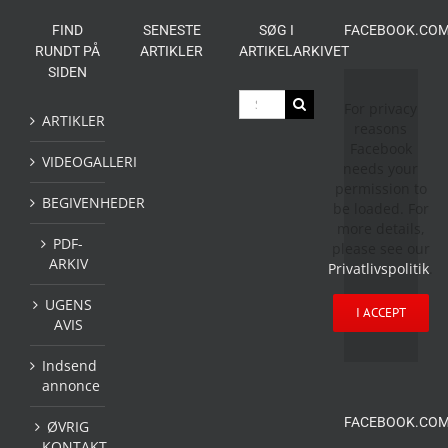
FIND
SENESTE
SØG I
FACEBOOK.COM
RUNDT PÅ
ARTIKLER
ARTIKELARKIVET
SIDEN
Søg
For privacy
efter:
ARTIKLER
reasons
Facebook
VIDEOGALLERI
needs your
permission to
BEGIVENHEDER
be loaded. For
more details,
PDF-
please see our
ARKIV
Privatlivspolitik
.
UGENS
I ACCEPT
AVIS
Indsend
annonce
FACEBOOK.COM
ØVRIG
KONTAKT