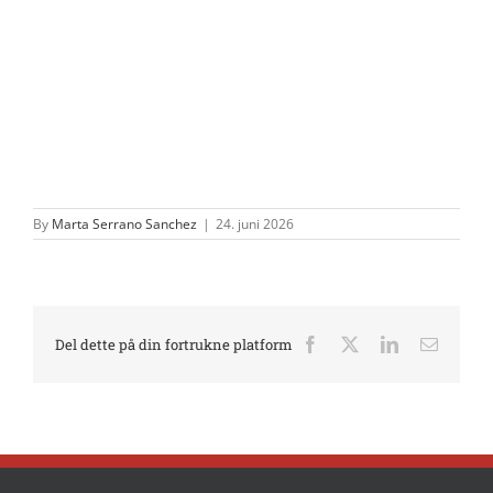
By
Marta Serrano Sanchez
|
24. juni 2026
Del dette på din fortrukne platform
Facebook
X
LinkedIn
E-
mail