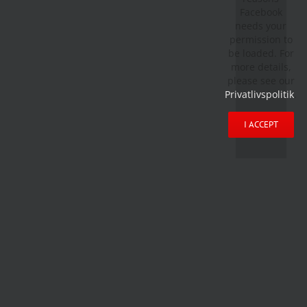
Facebook
needs your
permission to
be loaded. For
more details,
please see our
Privatlivspolitik
.
I ACCEPT