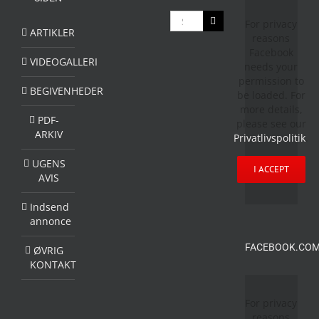
Søg
For privacy
efter:
ARTIKLER
reasons
Facebook
VIDEOGALLERI
needs your
permission to
BEGIVENHEDER
be loaded. For
more details,
PDF-
please see our
ARKIV
Privatlivspolitik
.
UGENS
I ACCEPT
AVIS
Indsend
annonce
FACEBOOK.COM
ØVRIG
KONTAKT
For privacy
reasons