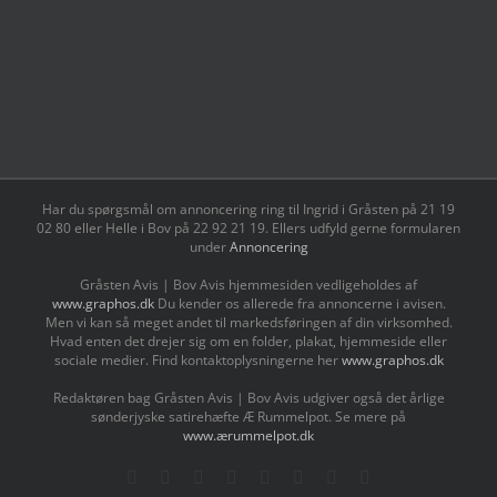
Har du spørgsmål om annoncering ring til Ingrid i Gråsten på 21 19
02 80 ‬eller Helle i Bov på 22 92 21 19‬. Ellers udfyld gerne formularen
under
Annoncering
Gråsten Avis | Bov Avis hjemmesiden vedligeholdes af
www.graphos.dk
Du kender os allerede fra annoncerne i avisen.
Men vi kan så meget andet til markedsføringen af din virksomhed.
Hvad enten det drejer sig om en folder, plakat, hjemmeside eller
sociale medier. Find kontaktoplysningerne her
www.graphos.dk
Redaktøren bag Gråsten Avis | Bov Avis udgiver også det årlige
sønderjyske satirehæfte Æ Rummelpot. Se mere på
www.ærummelpot.dk
Facebook
Facebook
Facebook
Facebook
Instagram
Instagram
Instagram
LinkedIn