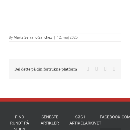
By
Marta Serrano Sanchez
|
12. maj 2025
Facebook
X
LinkedIn
E-
Del dette på din fortrukne platform
mail
FIND
SENESTE
SØG I
FACEBOOK.COM
RUNDT PÅ
ARTIKLER
ARTIKELARKIVET
SIDEN