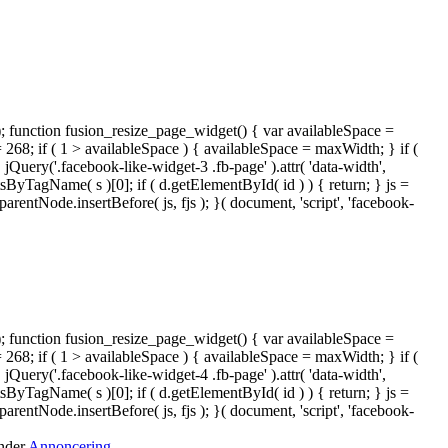
); function fusion_resize_page_widget() { var availableSpace =
= 268; if ( 1 > availableSpace ) { availableSpace = maxWidth; } if (
ery('.facebook-like-widget-3 .fb-page' ).attr( 'data-width',
tsByTagName( s )[0]; if ( d.getElementById( id ) ) { return; } js =
ntNode.insertBefore( js, fjs ); }( document, 'script', 'facebook-
); function fusion_resize_page_widget() { var availableSpace =
= 268; if ( 1 > availableSpace ) { availableSpace = maxWidth; } if (
ery('.facebook-like-widget-4 .fb-page' ).attr( 'data-width',
tsByTagName( s )[0]; if ( d.getElementById( id ) ) { return; } js =
ntNode.insertBefore( js, fjs ); }( document, 'script', 'facebook-
under
Annoncering