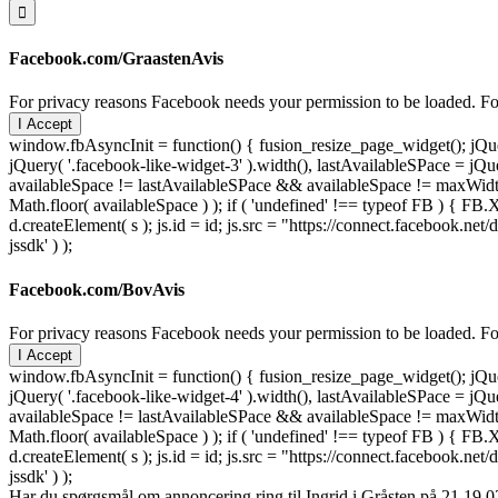
Facebook.com/GraastenAvis
For privacy reasons Facebook needs your permission to be loaded. For
I Accept
window.fbAsyncInit = function() { fusion_resize_page_widget(); jQuer
jQuery( '.facebook-like-widget-3' ).width(), lastAvailableSPace = jQue
availableSpace != lastAvailableSPace && availableSpace != maxWidth )
Math.floor( availableSpace ) ); if ( 'undefined' !== typeof FB ) { FB.X
d.createElement( s ); js.id = id; js.src = "https://connect.facebook
jssdk' ) );
Facebook.com/BovAvis
For privacy reasons Facebook needs your permission to be loaded. For
I Accept
window.fbAsyncInit = function() { fusion_resize_page_widget(); jQuer
jQuery( '.facebook-like-widget-4' ).width(), lastAvailableSPace = jQue
availableSpace != lastAvailableSPace && availableSpace != maxWidth )
Math.floor( availableSpace ) ); if ( 'undefined' !== typeof FB ) { FB.X
d.createElement( s ); js.id = id; js.src = "https://connect.facebook
jssdk' ) );
Har du spørgsmål om annoncering ring til Ingrid i Gråsten på 21 19 02