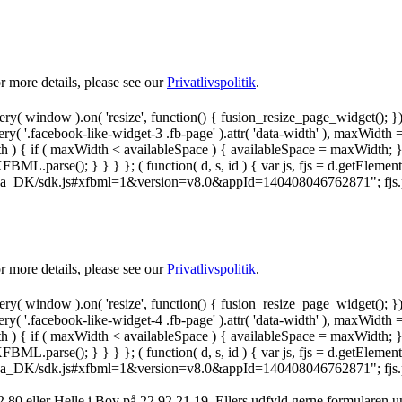
 more details, please see our
Privatlivspolitik
.
y( window ).on( 'resize', function() { fusion_resize_page_widget(); }
ry( '.facebook-like-widget-3 .fb-page' ).attr( 'data-width' ), maxWidth 
 { if ( maxWidth < availableSpace ) { availableSpace = maxWidth; } jQu
FBML.parse(); } } } }; ( function( d, s, id ) { var js, fjs = d.getElemen
.net/da_DK/sdk.js#xfbml=1&version=v8.0&appId=140408046762871"; fjs.pare
 more details, please see our
Privatlivspolitik
.
y( window ).on( 'resize', function() { fusion_resize_page_widget(); }
ry( '.facebook-like-widget-4 .fb-page' ).attr( 'data-width' ), maxWidth 
 { if ( maxWidth < availableSpace ) { availableSpace = maxWidth; } jQu
FBML.parse(); } } } }; ( function( d, s, id ) { var js, fjs = d.getElemen
.net/da_DK/sdk.js#xfbml=1&version=v8.0&appId=140408046762871"; fjs.pare
 80 ‬eller Helle i Bov på 22 92 21 19‬. Ellers udfyld gerne formularen 