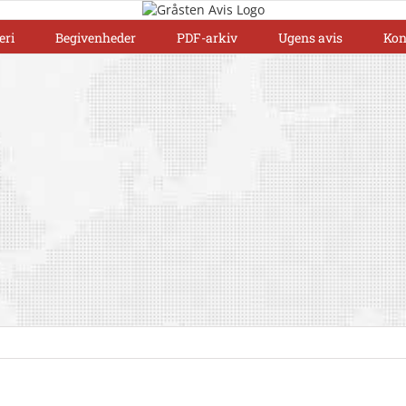
eri
Begivenheder
PDF-arkiv
Ugens avis
Kon