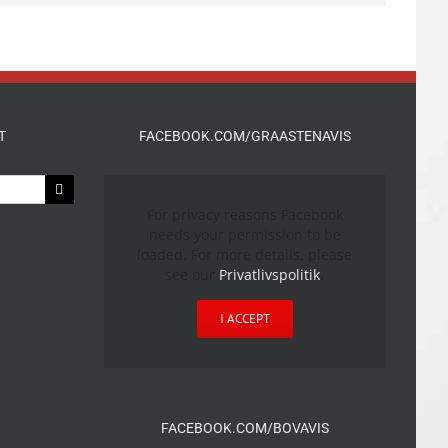
T
FACEBOOK.COM/GRAASTENAVIS
For privacy reasons Facebook
needs your permission to be
loaded. For more details, please
see our
Privatlivspolitik
.
I ACCEPT
FACEBOOK.COM/BOVAVIS