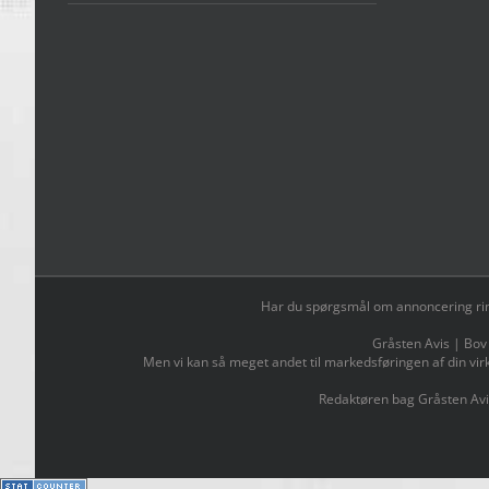
Har du spørgsmål om annoncering ring t
Gråsten Avis | Bov
Men vi kan så meget andet til markedsføringen af din vir
Redaktøren bag Gråsten Avi