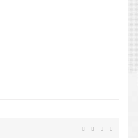
Facebook
X
LinkedIn
E-
mail