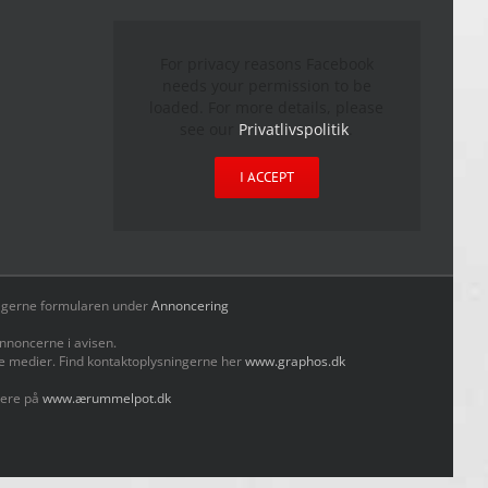
For privacy reasons Facebook
needs your permission to be
loaded. For more details, please
see our
Privatlivspolitik
.
I ACCEPT
yld gerne formularen under
Annoncering
nnoncerne i avisen.
le medier. Find kontaktoplysningerne her
www.graphos.dk
mere på
www.ærummelpot.dk