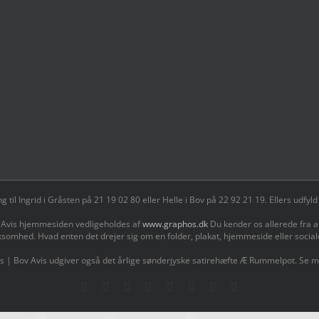
il Ingrid i Gråsten på 21 19 02 80 ‬eller Helle i Bov på 22 92 21 19‬. Ellers udf
 Avis hjemmesiden vedligeholdes af
www.graphos.dk
Du kender os allerede fra a
ksomhed. Hvad enten det drejer sig om en folder, plakat, hjemmeside eller socia
s | Bov Avis udgiver også det årlige sønderjyske satirehæfte Æ Rummelpot. Se 
Facebook
Facebook
Facebook
Facebook
Instagram
Instagram
Instagram
LinkedIn