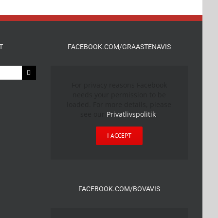
T
FACEBOOK.COM/GRAASTENAVIS
For privacy reasons Facebook
needs your permission to be
loaded. For more details, please
see our
Privatlivspolitik
.
I ACCEPT
FACEBOOK.COM/BOVAVIS