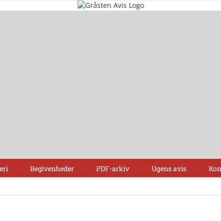
eri
Begivenheder
PDF-arkiv
Ugens avis
Kon