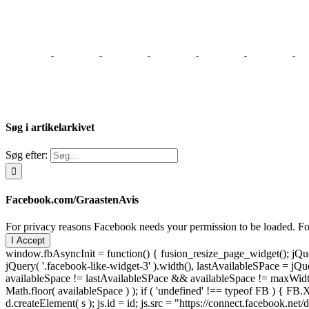
Søg i artikelarkivet
Søg efter:
Facebook.com/GraastenAvis
For privacy reasons Facebook needs your permission to be loaded. For
I Accept
window.fbAsyncInit = function() { fusion_resize_page_widget(); jQuer
jQuery( '.facebook-like-widget-3' ).width(), lastAvailableSPace = jQue
availableSpace != lastAvailableSPace && availableSpace != maxWidth )
Math.floor( availableSpace ) ); if ( 'undefined' !== typeof FB ) { FB.X
d.createElement( s ); js.id = id; js.src = "https://connect.facebook