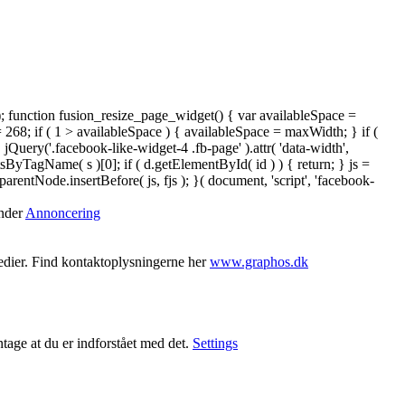
); function fusion_resize_page_widget() { var availableSpace =
= 268; if ( 1 > availableSpace ) { availableSpace = maxWidth; } if (
ery('.facebook-like-widget-4 .fb-page' ).attr( 'data-width',
tsByTagName( s )[0]; if ( d.getElementById( id ) ) { return; } js =
ntNode.insertBefore( js, fjs ); }( document, 'script', 'facebook-
under
Annoncering
medier. Find kontaktoplysningerne her
www.graphos.dk
ntage at du er indforstået med det.
Settings