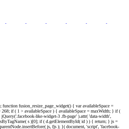
); function fusion_resize_page_widget() { var availableSpace =
= 268; if ( 1 > availableSpace ) { availableSpace = maxWidth; } if (
ery('.facebook-like-widget-3 .fb-page' ).attr( 'data-width',
tsByTagName( s )[0]; if ( d.getElementById( id ) ) { return; } js =
ntNode.insertBefore( js, fjs ); }( document, 'script', 'facebook-