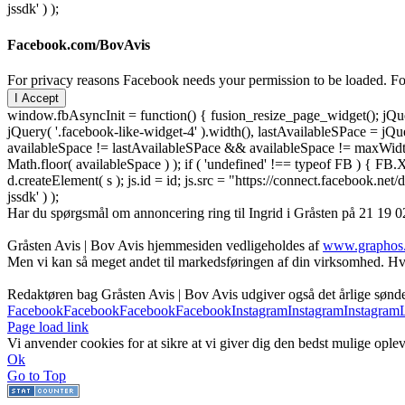
jssdk' ) );
Facebook.com/BovAvis
For privacy reasons Facebook needs your permission to be loaded. For
I Accept
window.fbAsyncInit = function() { fusion_resize_page_widget(); jQuer
jQuery( '.facebook-like-widget-4' ).width(), lastAvailableSPace = jQue
availableSpace != lastAvailableSPace && availableSpace != maxWidth )
Math.floor( availableSpace ) ); if ( 'undefined' !== typeof FB ) { FB.X
d.createElement( s ); js.id = id; js.src = "https://connect.facebook
jssdk' ) );
Har du spørgsmål om annoncering ring til Ingrid i Gråsten på 21 19 02
Gråsten Avis | Bov Avis hjemmesiden vedligeholdes af
www.graphos
Men vi kan så meget andet til markedsføringen af din virksomhed. Hva
Redaktøren bag Gråsten Avis | Bov Avis udgiver også det årlige søn
Facebook
Facebook
Facebook
Facebook
Instagram
Instagram
Instagram
Page load link
Vi anvender cookies for at sikre at vi giver dig den bedst mulige oplev
Ok
Go to Top