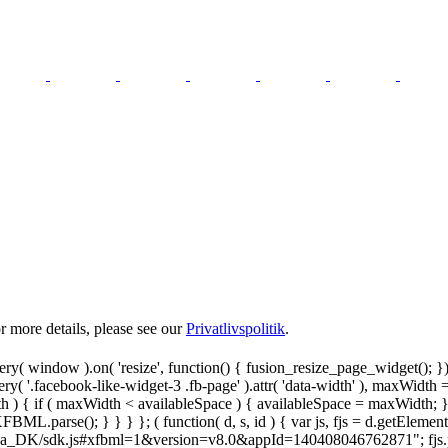
 more details, please see our
Privatlivspolitik
.
y( window ).on( 'resize', function() { fusion_resize_page_widget(); }
ry( '.facebook-like-widget-3 .fb-page' ).attr( 'data-width' ), maxWidth 
 { if ( maxWidth < availableSpace ) { availableSpace = maxWidth; } jQu
FBML.parse(); } } } }; ( function( d, s, id ) { var js, fjs = d.getElemen
.net/da_DK/sdk.js#xfbml=1&version=v8.0&appId=140408046762871"; fjs.pare