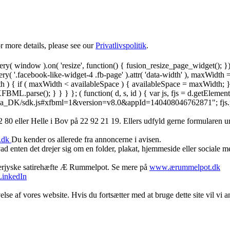
 more details, please see our
Privatlivspolitik
.
y( window ).on( 'resize', function() { fusion_resize_page_widget(); }
ry( '.facebook-like-widget-4 .fb-page' ).attr( 'data-width' ), maxWidth 
 { if ( maxWidth < availableSpace ) { availableSpace = maxWidth; } jQu
FBML.parse(); } } } }; ( function( d, s, id ) { var js, fjs = d.getElemen
.net/da_DK/sdk.js#xfbml=1&version=v8.0&appId=140408046762871"; fjs.pare
 80 ‬eller Helle i Bov på 22 92 21 19‬. Ellers udfyld gerne formularen 
.dk
Du kender os allerede fra annoncerne i avisen.
d enten det drejer sig om en folder, plakat, hjemmeside eller sociale 
derjyske satirehæfte Æ Rummelpot. Se mere på
www.ærummelpot.dk
LinkedIn
else af vores website. Hvis du fortsætter med at bruge dette site vil vi a