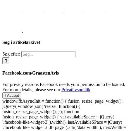
Søg i artikelarkivet
Søg efter:
Facebook.com/GraastenAvis
For privacy reasons Facebook needs your permission to be loaded.
For more details, please see our
Privatlivspolitik
.
I Accept
window.fbAsyncInit = function() { fusion_resize_page_widget();
jQuery( window ).on( 'resize', function() {
fusion_resize_page_widget(); }); function
fusion_resize_page_widget() { var availableSpace = jQuery(
'.facebook-like-widget-3' ).width(), lastAvailableSPace = jQuery(
'.facebook-like-widget-3 .fb-page' ).attr( 'data-width' ), maxWidth =