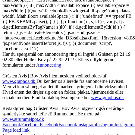
maxWidth ) { if ( maxWidth < availableSpace ) { availableSpace =
maxWidth; } jQuery('.facebook-like-widget-4 .fb-page' ).attr( 'data-
width', Math.floor( availableSpace ) ); if ( 'undefined' !== typeof FB
) { FB.XFBML.parse(); } } } }; ( function( d, s, id ) { var js, fjs =
d.getElementsByTagName( s )[0]; if ( d.getElementById( id ) ) {
return; } js = d.createElement( s ); js.id = id; js.src =
"https://connect.facebook.net/da_DK/sdk.js#xfbml=1&version=v8
fjs.parentNode.insertBefore( js, fjs ); }( document, 'script',
'facebook-jssdk' ) );
Har du spørgsmål om annoncering ring til Ingrid i Gråsten på 21 19
02 80 ‬eller Helle i Bov på 22 92 21 19‬. Ellers udfyld gerne
formularen under
Annoncering
Gråsten Avis | Bov Avis hjemmesiden vedligeholdes af
www.graphos.dk
Du kender os allerede fra annoncerne i avisen.
Men vi kan så meget andet til markedsføringen af din virksomhed.
Hvad enten det drejer sig om en folder, plakat, hjemmeside eller
sociale medier. Find kontaktoplysningerne her
www.graphos.dk
Redaktøren bag Gråsten Avis | Bov Avis udgiver også det årlige
sønderjyske satirehæfte Æ Rummelpot. Se mere på
www.ærummelpot.dk
Facebook
Facebook
Facebook
Facebook
Instagram
Instagram
Instagram
Page load link