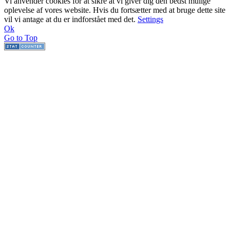
Vi anvender cookies for at sikre at vi giver dig den bedst mulige
oplevelse af vores website. Hvis du fortsætter med at bruge dette site
vil vi antage at du er indforstået med det.
Settings
Ok
Go to Top