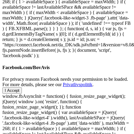
268; if ( 1 > availableSpace ) { availableSpace = maxWidth; } if (
availableSpace != lastAvailableSPace && availableSpace !=
maxWidth ) { if ( maxWidth < availableSpace ) { availableSpace =
maxWidth; } jQuery('.facebook-like-widget-3 .fb-page' ).attr( 'data-
width', Math.floor( availableSpace ) ); if ( 'undefined' !== typeof FB
) { FB.XFBML.parse(); } } } }; ( function( d, s, id ) { var js, fjs =
d.getElementsByTagName( s )[0]; if ( d.getElementById( id ) ) {
return; } js = d.createElement( s ); js.id = id; js.src =
"https://connect.facebook.net/da_DK/sdk.js#xfbml=1&version=v8
fjs.parentNode.insertBefore( js, fjs ); }( document, 'script',
'facebook-jssdk' ) );
Facebook.com/BovAvis
For privacy reasons Facebook needs your permission to be loaded.
For more details, please see our
Privatlivspolitik
.
I Accept
window.fbAsyncInit = function() { fusion_resize_page_widget();
jQuery( window ).on( 'resize', function() {
fusion_resize_page_widget(); }); function
fusion_resize_page_widget() { var availableSpace = jQuery(
'.facebook-like-widget-4' ).width(), lastAvailableSPace = jQuery(
'.facebook-like-widget-4 .fb-page' ).attr( 'data-width' ), maxWidth =
268; if ( 1 > availableSpace ) { availableSpace = maxWidth; } if (
availableSpace != lastAvailableSPace && availableSpace !=