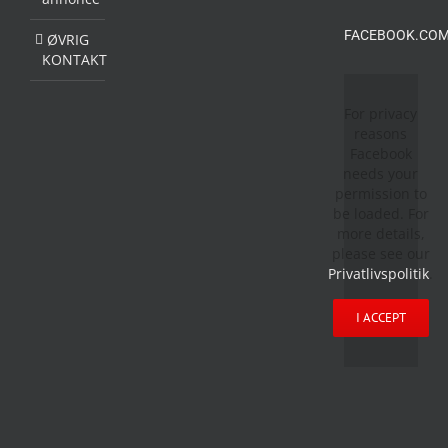
FACEBOOK.COM
ØVRIG
KONTAKT
For privacy
reasons
Facebook
needs your
permission to
be loaded. For
more details,
please see our
Privatlivspolitik
.
I ACCEPT