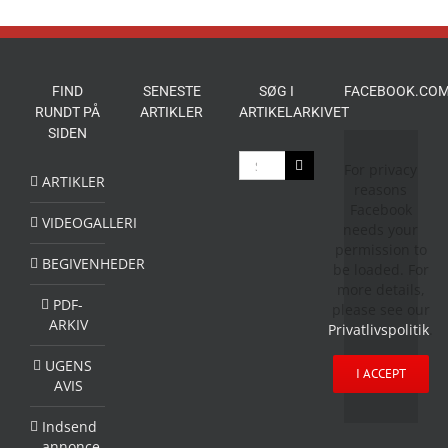
FIND
SENESTE
SØG I
FACEBOOK.COM
RUNDT PÅ
ARTIKLER
ARTIKELARKIVET
SIDEN
Søg
For privacy
efter:
ARTIKLER
reasons
Facebook
VIDEOGALLERI
needs your
permission to
BEGIVENHEDER
be loaded. For
more details,
PDF-
please see our
ARKIV
Privatlivspolitik
.
UGENS
I ACCEPT
AVIS
Indsend
annonce