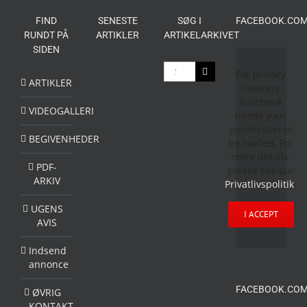
FIND
SENESTE
SØG I
FACEBOOK.COM
RUNDT PÅ
ARTIKLER
ARTIKELARKIVET
SIDEN
Søg
For privacy
efter:
ARTIKLER
reasons
Facebook
VIDEOGALLERI
needs your
permission to
BEGIVENHEDER
be loaded. For
more details,
PDF-
please see our
ARKIV
Privatlivspolitik
.
UGENS
I ACCEPT
AVIS
Indsend
annonce
FACEBOOK.COM
ØVRIG
KONTAKT