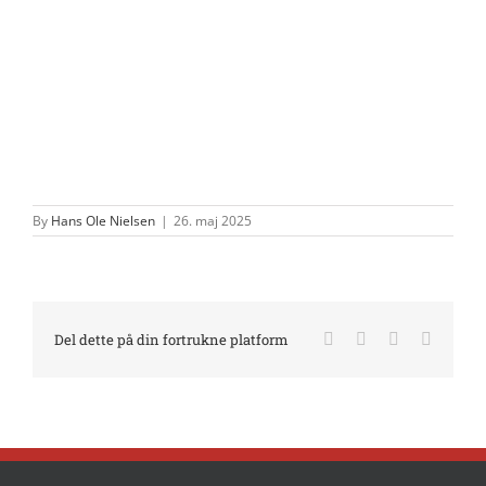
By
Hans Ole Nielsen
|
26. maj 2025
Facebook
X
LinkedIn
E-
Del dette på din fortrukne platform
mail