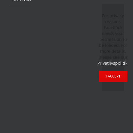
For privacy
reasons
Facebook
needs your
permission to
be loaded. For
more details,
please see our
Privatlivspolitik
.
I ACCEPT