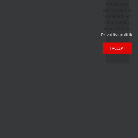
needs your
permission to
be loaded. For
more details,
please see our
Privatlivspolitik
.
I ACCEPT