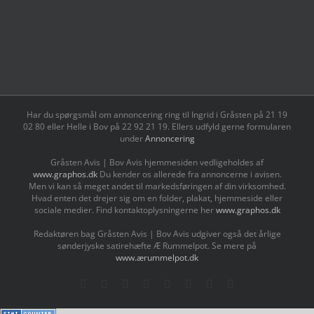
Har du spørgsmål om annoncering ring til Ingrid i Gråsten på 21 19
02 80 ‬eller Helle i Bov på 22 92 21 19‬. Ellers udfyld gerne formularen
under
Annoncering
Gråsten Avis | Bov Avis hjemmesiden vedligeholdes af
www.graphos.dk
Du kender os allerede fra annoncerne i avisen.
Men vi kan så meget andet til markedsføringen af din virksomhed.
Hvad enten det drejer sig om en folder, plakat, hjemmeside eller
sociale medier. Find kontaktoplysningerne her
www.graphos.dk
Redaktøren bag Gråsten Avis | Bov Avis udgiver også det årlige
sønderjyske satirehæfte Æ Rummelpot. Se mere på
www.ærummelpot.dk
Facebook
Facebook
Facebook
Facebook
Instagram
Instagram
Instagram
LinkedIn