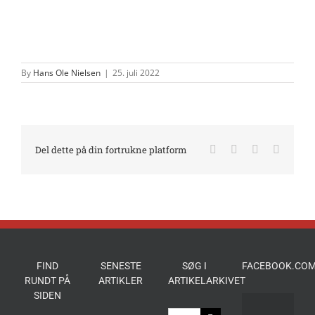
By
Hans Ole Nielsen
|
25. juli 2022
Facebook
X
LinkedIn
E-
Del dette på din fortrukne platform
mail
FIND
SENESTE
SØG I
FACEBOOK.COM
RUNDT PÅ
ARTIKLER
ARTIKELARKIVET
SIDEN
Søg