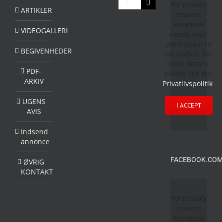
For privacy
efter:
ARTIKLER
reasons
Facebook
VIDEOGALLERI
needs your
permission to
BEGIVENHEDER
be loaded. For
more details,
PDF-
please see our
ARKIV
Privatlivspolitik
.
UGENS
I ACCEPT
AVIS
Indsend
annonce
FACEBOOK.COM
ØVRIG
KONTAKT
For privacy
reasons
Facebook