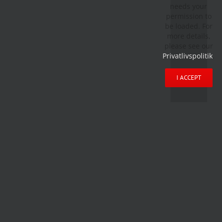
needs your
permission to
be loaded. For
more details,
please see our
Privatlivspolitik
.
I ACCEPT