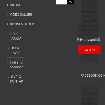
For privacy
efter:
ARTIKLER
reasons
Facebook
VIDEOGALLERI
needs your
permission to
BEGIVENHEDER
be loaded. For
more details,
PDF-
please see our
ARKIV
Privatlivspolitik
.
UGENS
I ACCEPT
AVIS
Indsend
annonce
FACEBOOK.COM
ØVRIG
KONTAKT
For privacy
reasons
Facebook