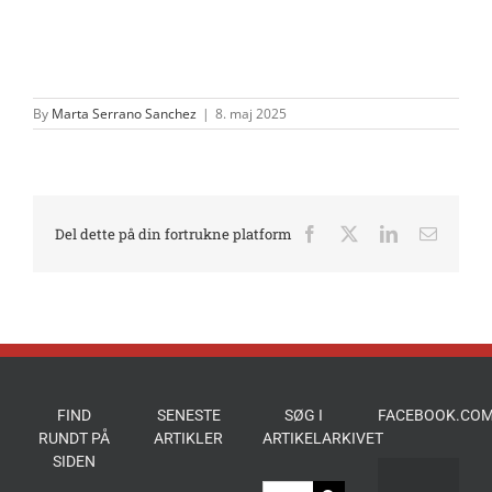
By
Marta Serrano Sanchez
|
8. maj 2025
Del dette på din fortrukne platform
Facebook
X
LinkedIn
E-
mail
FIND
SENESTE
SØG I
FACEBOOK.COM
RUNDT PÅ
ARTIKLER
ARTIKELARKIVET
SIDEN
Søg