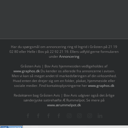
Har du spørgsmål om annoncering ring til Ingrid i Gråsten på 21 19
02 80 ‬eller Helle i Bov på 22 92 21 19‬. Ellers udfyld gerne formularen
under
Annoncering
Gråsten Avis | Bov Avis hjemmesiden vedligeholdes af
www.graphos.dk
Du kender os allerede fra annoncerne i avisen.
Men vi kan så meget andet til markedsføringen af din virksomhed.
Hvad enten det drejer sig om en folder, plakat, hjemmeside eller
sociale medier. Find kontaktoplysningerne her
www.graphos.dk
Redaktøren bag Gråsten Avis | Bov Avis udgiver også det årlige
sønderjyske satirehæfte Æ Rummelpot. Se mere på
www.ærummelpot.dk
Facebook
Facebook
Facebook
Facebook
Instagram
Instagram
Instagram
LinkedIn